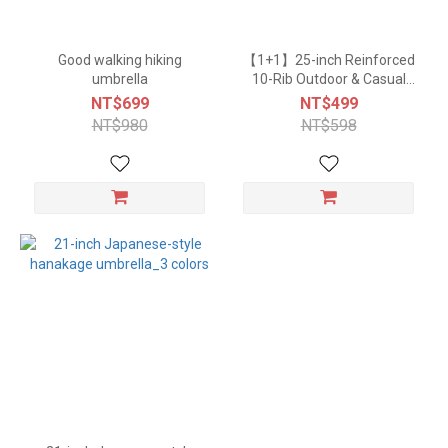
Good walking hiking
【1+1】25-inch Reinforced
umbrella
10-Rib Outdoor & Casual
Umbrella (5 Colors)
NT$699
NT$499
NT$980
NT$598