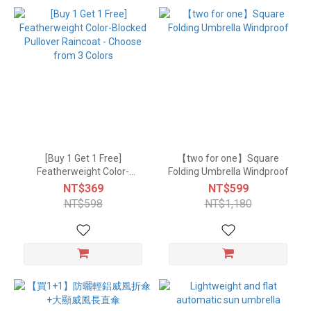
[Buy 1 Get 1 Free]
【two for one】Square
Featherweight Color-
Folding Umbrella Windproof
Blocked Pullover Raincoat -
NT$369
NT$599
Choose from 3 Colors
NT$598
NT$1,180