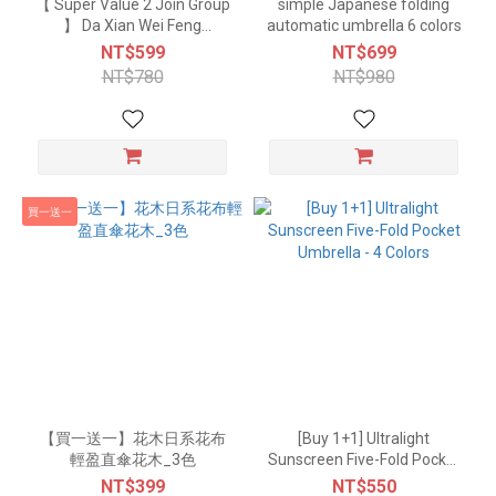
【 Super Value 2 Join Group
simple Japanese folding
】 Da Xian Wei Feng
automatic umbrella 6 colors
Automatic Umbrella
NT$599
NT$699
NT$780
NT$980
買一送一
【買一送一】花木日系花布
[Buy 1+1] Ultralight
輕盈直傘花木_3色
Sunscreen Five-Fold Pocket
Umbrella - 4 Colors
NT$399
NT$550