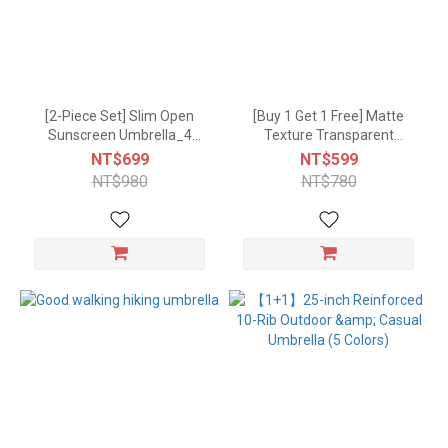
[2-Piece Set] Slim Open
[Buy 1 Get 1 Free] Matte
Sunscreen Umbrella_4
Texture Transparent
Colors
Straight Automatic
NT$699
NT$599
Umbrella (2 Colors)
NT$980
NT$780