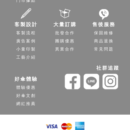
門市據點
客製設計
大量訂購
售後服務
客製流程
批發合作
保固維修
廣告案例
團購優惠
商品退換
小量印製
異業合作
常見問題
工藝介紹
社群追蹤
好傘體驗
體驗優惠
好傘文創
網紅推薦