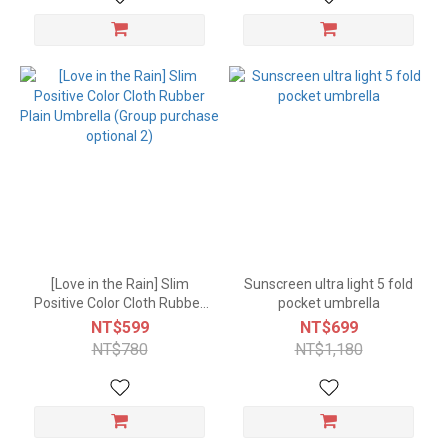
[Love in the Rain] Slim
Sunscreen ultra light 5 fold
Positive Color Cloth Rubber
pocket umbrella
Plain Umbrella (Group
NT$599
NT$699
purchase optional 2)
NT$780
NT$1,180