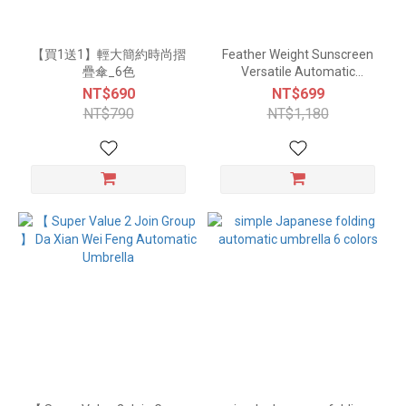
【買1送1】輕大簡約時尚摺
Feather Weight Sunscreen
疊傘_6色
Versatile Automatic
Umbrella_ 5 colors
NT$690
NT$699
NT$790
NT$1,180