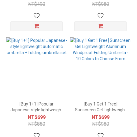
NT$490
NT$980
[Buy 1+1] Popular
[Buy 1 Get 1 Free]
Japanese-style lightweight
Sunscreen Gel Lightweight
automatic umbrella +
Aluminum Windproof
NT$699
NT$699
folding umbrella set
Folding Umbrella - 10 Colors
NT$880
NT$980
to Choose From