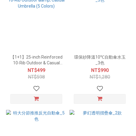
【1+1】25-inch Reinforced
環保紗降溫10℃自動傘水玉
10-Rib Outdoor & Casual
_3色
Umbrella (5 Colors)
NT$499
NT$990
NT$598
NT$1,280