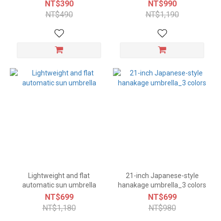
Pattern
NT$390
NT$990
NT$490
NT$1,190
Lightweight and flat
21-inch Japanese-style
automatic sun umbrella
hanakage umbrella_3 colors
NT$699
NT$699
NT$1,180
NT$980