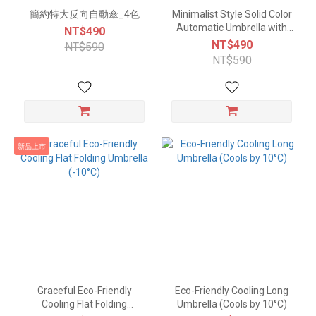
簡約特大反向自動傘_4色
Minimalist Style Solid Color
Automatic Umbrella with
NT$490
Seamless Edges - 3 Colors
NT$490
NT$590
NT$590
新品上市
Graceful Eco-Friendly
Eco-Friendly Cooling Long
Cooling Flat Folding
Umbrella (Cools by 10°C)