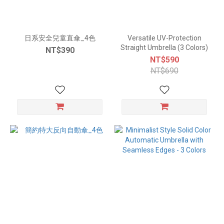
日系安全兒童直傘_4色
Versatile UV-Protection
Straight Umbrella (3 Colors)
NT$390
NT$590
NT$690