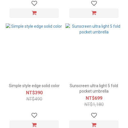
Simple style edge solid color
Sunscreen ultra light 5 fold
pocket umbrella
NT$390
NT$699
NT$490
NT$1,180