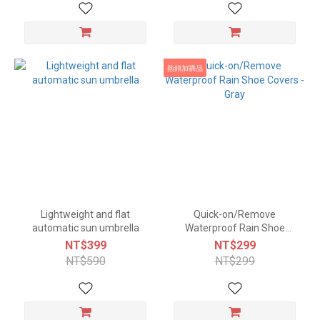
熱銷加購品
Lightweight and flat
Quick-on/Remove
automatic sun umbrella
Waterproof Rain Shoe
Covers - Gray
NT$399
NT$299
NT$590
NT$299