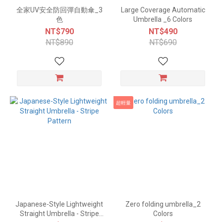
全家UV安全防回彈自動傘_3
Large Coverage Automatic
色
Umbrella _6 Colors
NT$790
NT$490
NT$890
NT$690
超輕量
Japanese-Style Lightweight
Zero folding umbrella_2
Straight Umbrella - Stripe
Colors