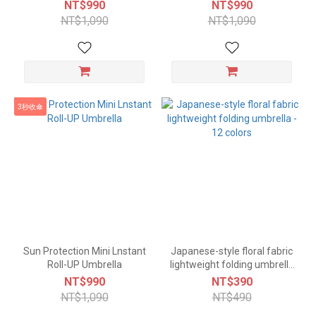
Umbrella (-10°C)
NT$990
NT$990
NT$1,090
NT$1,090
3秒收傘
Sun Protection Mini Lnstant
Japanese-style floral fabric
Roll-UP Umbrella
lightweight folding umbrella
- 12 colors
NT$990
NT$390
NT$1,090
NT$490