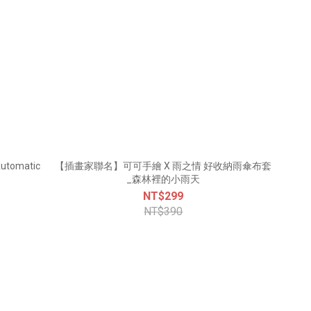
Automatic
【插畫家聯名】可可手繪 X 雨之情 好收納雨傘布套
_森林裡的小雨天
NT$299
NT$390