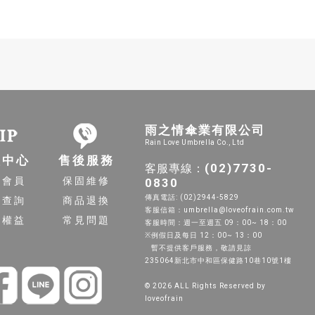
雨之情傘業有限公司
Rain Love Umbrella Co., Ltd
員中心
售後服務
(02)7730-
客服專線：
入會員
保固維修
0830
傳真電話: (02)2944-5829
單查詢
商品退換
客服信箱：umbrella@loveofrain.com.tw
員權益
常見問題
客服時間：週一至週五 09：00~ 18：00
※例假日及每日 12：00~ 13：00
暫不提供客戶服務，敬請見諒
235064新北市中和區保健路10巷10號1樓
© 2026 ALL Rights Reserved by
loveofrain