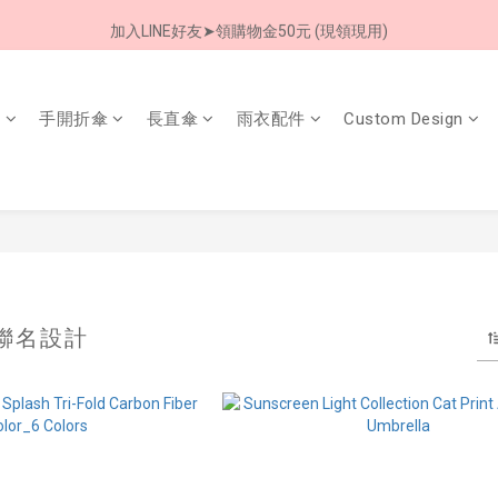
加入LINE好友➤領購物金50元 (現領現用)
加入LINE好友➤領購物金50元 (現領現用)
7/30-8/24 全館買就送 雨傘收納袋(乙個)
傘
手開折傘
長直傘
雨衣配件
Custom Design
加入LINE好友➤領購物金50元 (現領現用)
 聯名設計