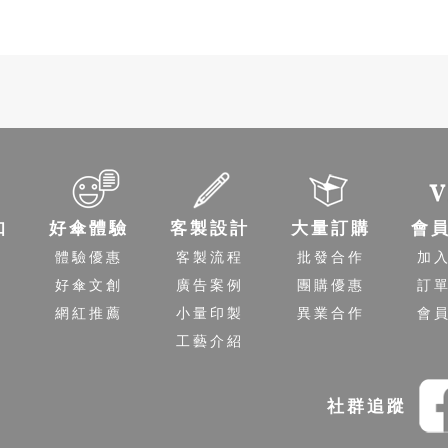
知
好傘體驗
客製設計
大量訂購
會
程
體驗優惠
客製流程
批發合作
加
送
好傘文創
廣告案例
團購優惠
訂
策
網紅推薦
小量印製
異業合作
會
工藝介紹
社群追蹤