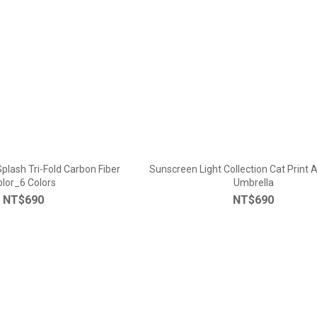
plash Tri-Fold Carbon Fiber
Sunscreen Light Collection Cat Print 
lor_6 Colors
Umbrella
NT$690
NT$690