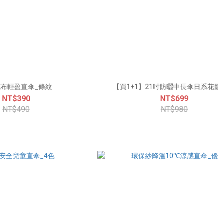
布輕盈直傘_條紋
【買1+1】21吋防曬中長傘日系花
NT$390
NT$699
NT$490
NT$980