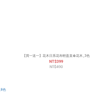
【買一送一】花木日系花布輕盈直傘花木_3色
NT$399
NT$490