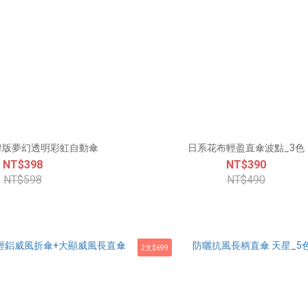
】韓版夢幻透明彩虹自動傘
日系花布輕盈直傘波點_3色
NT$398
NT$390
NT$598
NT$490
2支$699