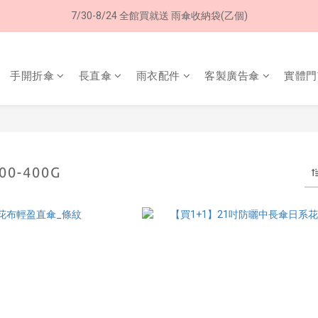
7/30-8/24 全館買就送 雨傘收納袋(乙個)
8/8 父親節限定 超商取貨免運費
8/8 父親節限定 超商取貨免運費
手開折傘
長直傘
雨衣配件
客製廣告傘
實體門
0-400G