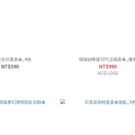
安全兒童直傘_4色
環保紗降溫10℃涼感直傘_優
NT$390
NT$990
NT$1,090