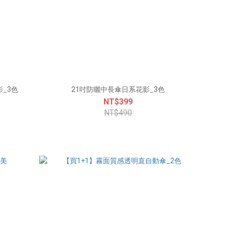
影_3色
21吋防曬中長傘日系花影_3色
NT$399
NT$490