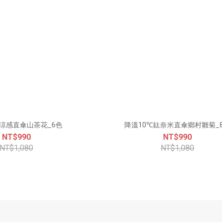
℃涼感直傘山茶花_6色
降溫10℃鈦奈米直傘鄉村雛菊_
NT$990
NT$990
NT$1,080
NT$1,080