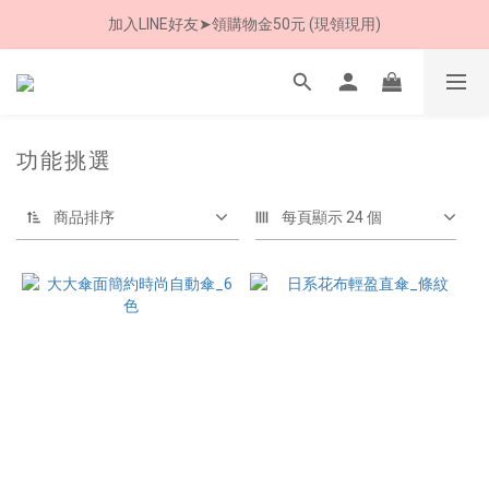
加入LINE好友➤領購物金50元 (現領現用)
加入LINE好友➤領購物金50元 (現領現用)
7/30-8/24 全館買就送 雨傘收納袋(乙個)
加入LINE好友➤領購物金50元 (現領現用)
功能挑選
商品排序
每頁顯示 24 個