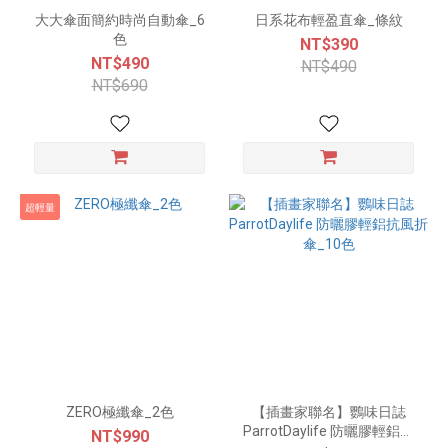
大大傘面簡約時尚自動傘_6
日系花布輕盈直傘_條紋
色
NT$390
NT$490
NT$490
NT$690
超輕量
ZERO極纖傘_2色
【插畫家聯名】鸚味日誌
ParrotDaylife 防曬膠輕鋁抗
NT$990