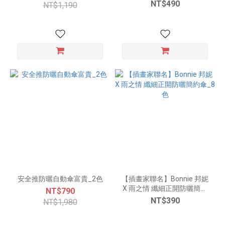
風折傘_10色
NT$490
NT$1,190
安全推防曬自動傘富貴_2色
【插畫家聯名】Bonnie 邦妮
X 雨之情 纖細正開防曬簡約
NT$790
傘_8色
NT$390
NT$1,980