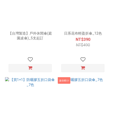
【台灣製造】戶外休閒傘(庭
日系花布輕盈折傘_12色
園桌傘)_5支起訂
NT$390
NT$490
迷你輕小