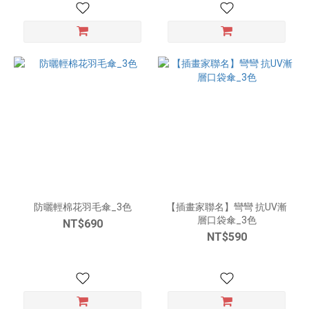
防曬輕棉花羽毛傘_3色
【插畫家聯名】彎彎 抗UV漸
層口袋傘_3色
NT$690
NT$590