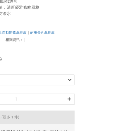
拍照都適合
情，清新優雅條紋風格
防潑水
士自動開收傘推薦
｜
耐用長直傘推薦
相關資訊：
｜
0
品
(最多 1 件)