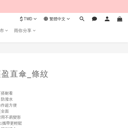
$
TWD
繁體中文
市
雨你分享
立即購買
盈直傘_條紋
百搭耐看
＋防潑水
操作超方便
更全面
耐用不易變形
外出攜帶更輕鬆