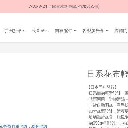
8/8 父親節限定 超商取貨免運費
8/8 父親節限定 超商取貨免運費
手開折傘
長直傘
雨衣配件
客製廣告傘
實體門
日系花布輕
【日本同步發行】
• 日系簡約可愛設計，
• 晴雨兩用｜防曬遮陽
• 一鍵自動開傘，單手
• 加大傘面設計，遮蔽
• 玻璃纖維傘骨，抗風
• 約350g輕量設計，