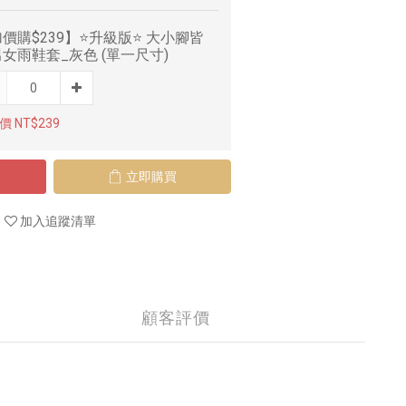
價購$239】⭐升級版⭐ 大小腳皆
女雨鞋套_灰色 (單一尺寸)
 NT$239
立即購買
加入追蹤清單
顧客評價