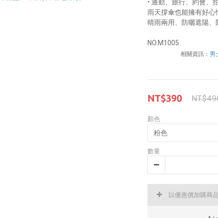
• 通勤、旅行、約會、
雨天撐傘也能擁有好心
晴雨兩用、防曬遮陽、
NO.M1005
相關資訊：
男
NT$390
NT$49
顏色
數量
以優惠價加購商