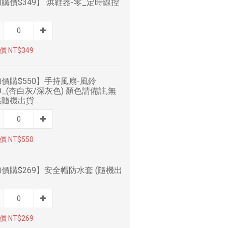
購價$349】 烘鞋器-零_定時線控
 NT$349
價購$550】手持風扇-風鈴
O_(杏白灰/深灰色) 顏色請備註,無
供隨機出貨
 NT$550
價購$269】安全帽防水套 (隨機出
 NT$269