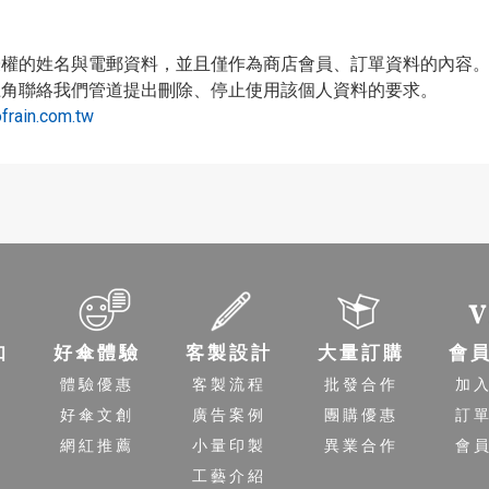
授權的姓名與電郵資料，並且僅作為商店會員、訂單資料的內容
上角聯絡我們管道提出刪除、停止使用該個人資料的要求。
frain.com.tw
知
好傘體驗
客製設計
大量訂購
會
程
體驗優惠
客製流程
批發合作
加
送
好傘文創
廣告案例
團購優惠
訂
策
網紅推薦
小量印製
異業合作
會
工藝介紹