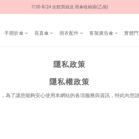
加入LINE好友➤領購物金50元 (現領現用)
7/30-8/24 全館買就送 雨傘收納袋(乙個)
加入LINE好友➤領購物金50元 (現領現用)
手開折傘
長直傘
雨衣配件
客製廣告傘
實體門
隱私政策
隱私權政策
），為了讓您能夠安心使用本網站的各項服務與資訊，特此向您