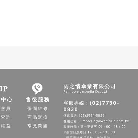
。
雨之情傘業有限公司
Rain Love Umbrella Co., Ltd
員中心
售後服務
(02)7730-
客服專線：
入會員
保固維修
0830
傳真電話: (02)2944-5829
單查詢
商品退換
客服信箱：umbrella@loveofrain.com.tw
員權益
常見問題
客服時間：週一至週五 09：00~ 18：00
※例假日及每日 12：00~ 13：00
暫不提供客戶服務，敬請見諒