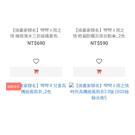
【插畫家聯名】彎彎Ｘ雨之
【插畫家聯名】彎彎Ｘ雨之
情 極致潑水三折碳纖素色傘
情 輕扁防曬百搭自動傘_2色
_7色
NT$690
NT$590
獨家聯名