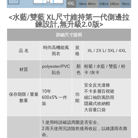
<水藍/雙藍 XL尺寸維持第一代側邊拉
鍊設計,無升級2.0版>
詳細尺寸說明
時尚高機能風
規
品 名
XL / 2X L/ 3XL / 4XL
雨衣
格
polyester/PVC
顏
粉紫 / 水藍 / 雙藍 / 粉
材質
貼合
色
卡 /灰卡
安全反光邊條
10年
不卡多層百褶裙
保存期限 / 重量
功
600±5% 一件
縮口袖防風防雨
數量
能
裝
隱藏式收納帽
大容量口袋
1.使用時請確認周圍是否安全。
2.雨天使用完請陰乾後再收起，以維護雨衣壽
命。