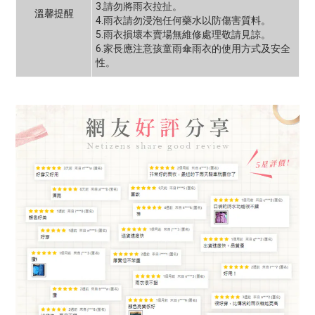
3.請勿將雨衣拉扯。
溫馨提醒
4.雨衣請勿浸泡任何藥水以防傷害質料。
5.雨衣損壞本賣場無維修處理敬請見諒。
6.家長應注意孩童雨傘雨衣的使用方式及安全
性。