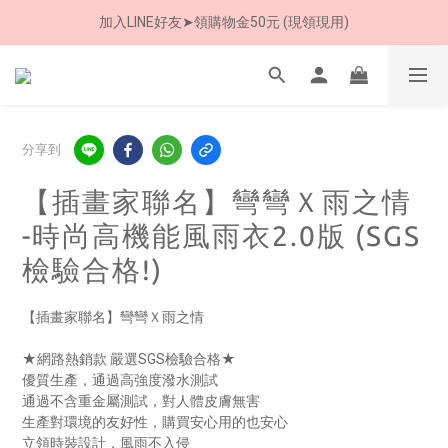
8/8 父親節限定 超商取貨免運費
7/30-8/24 全館買就送 雨傘收納袋(乙個)
8/8 父親節限定 超商取貨免運費
分享到
【插畫家聯名】彎彎Ｘ雨之情
-時尚高機能風雨衣2.0版 (SGS
檢驗合格!)
【插畫家聯名】彎彎Ｘ雨之情 
★網路熱銷款 嚴選SGS檢驗合格★
優質生產，通過高強度潑水測試
通過不含重金屬測試，對人體皮膚無害
生產對環境的友好性，購買安心用的也安心
立領時裝設計，風雨不入侵