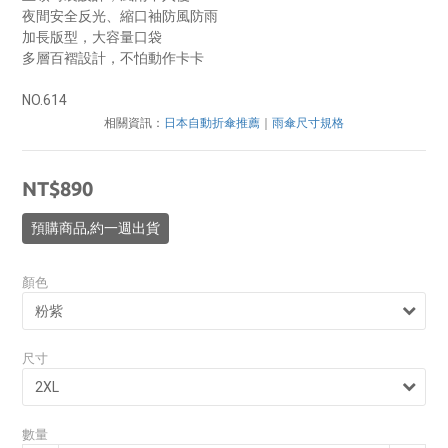
夜間安全反光、縮口袖防風防雨
加長版型，大容量口袋
多層百褶設計，不怕動作卡卡
NO.614
相關資訊：
日本自動折傘推薦
｜
雨傘尺寸規格
NT$890
預購商品,約一週出貨
顏色
尺寸
數量