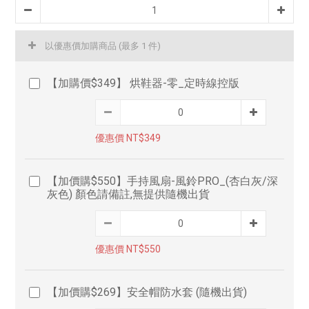
以優惠價加購商品
(最多 1 件)
【加購價$349】 烘鞋器-零_定時線控版
優惠價 NT$349
【加價購$550】手持風扇-風鈴PRO_(杏白灰/深
灰色) 顏色請備註,無提供隨機出貨
優惠價 NT$550
【加價購$269】安全帽防水套 (隨機出貨)