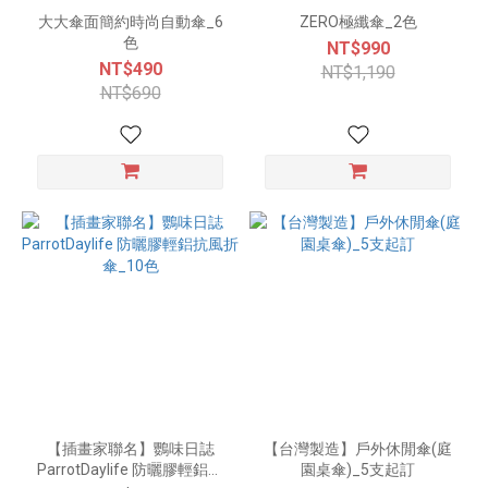
大大傘面簡約時尚自動傘_6
ZERO極纖傘_2色
色
NT$990
NT$490
NT$1,190
NT$690
【插畫家聯名】鸚味日誌
【台灣製造】戶外休閒傘(庭
ParrotDaylife 防曬膠輕鋁抗
園桌傘)_5支起訂