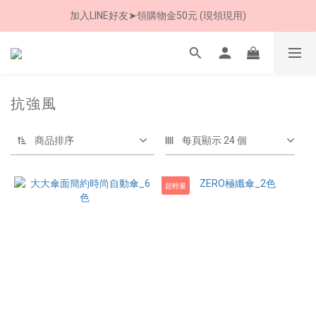
加入LINE好友➤領購物金50元 (現領現用)
8/8 父親節限定 超商取貨免運費
7/30-8/24 全館買就送 雨傘收納袋(乙個)
8/8 父親節限定 超商取貨免運費
抗強風
商品排序
每頁顯示 24 個
超輕量