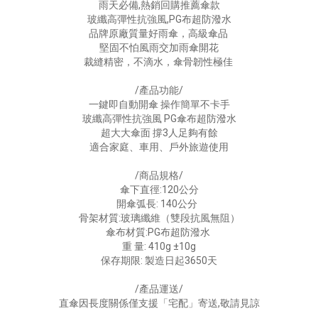
雨天必備,熱銷回購推薦傘款
玻纖高彈性抗強風,PG布超防潑水
品牌原廠質量好雨傘，高級傘品
堅固不怕風雨交加雨傘開花
裁縫精密，不滴水，傘骨韌性極佳
/產品功能/
一鍵即自動開傘 操作簡單不卡手
玻纖高彈性抗強風 PG傘布超防潑水
超大大傘面 撐3人足夠有餘
適合家庭、車用、戶外旅遊使用
/商品規格/
傘下直徑:120公分
開傘弧長: 140公分
骨架材質:玻璃纖維（雙段抗風無阻）
傘布材質:PG布超防潑水
重 量: 410g ±10g
保存期限: 製造日起3650天
/產品運送/
直傘因長度關係僅支援「宅配」寄送,敬請見諒