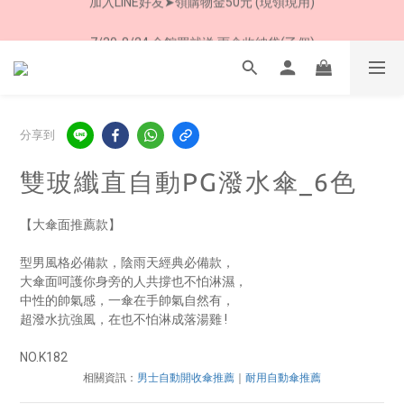
7/30-8/24 全館買就送 雨傘收納袋(乙個)
8/8 父親節限定 超商取貨免運費
8/8 父親節限定 超商取貨免運費
分享到
雙玻纖直自動PG潑水傘_6色
【大傘面推薦款】
型男風格必備款，陰雨天經典必備款，
大傘面呵護你身旁的人共撐也不怕淋濕，
中性的帥氣感，一傘在手帥氣自然有，
超潑水抗強風，在也不怕淋成落湯雞 !  
NO.K182
相關資訊：
男士自動開收傘推薦
｜
耐用自動傘推薦