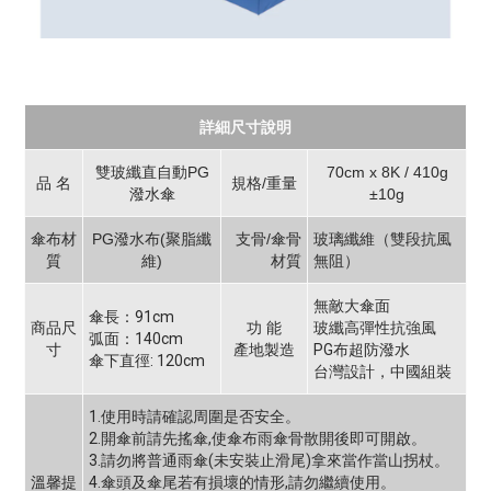
詳細尺寸說明
雙玻纖直自動PG
70cm x 8K / 410g
品 名
規格/重量
潑水傘
±10g
傘布材
PG潑水布(聚脂纖
支骨/傘骨
玻璃纖維（雙段抗風
質
維)
材質
無阻）
無敵大傘面
傘長：91cm
商品尺
功 能
玻纖高彈性抗強風
弧面：140cm
寸
產地製造
PG布超防潑水
傘下直徑: 120cm
台灣設計，中國組裝
1.使用時請確認周圍是否安全。
2.開傘前請先搖傘,使傘布雨傘骨散開後即可開啟。
3.請勿將普通雨傘(未安裝止滑尾)拿來當作當山拐杖。
溫馨提
4.傘頭及傘尾若有損壞的情形,請勿繼續使用。