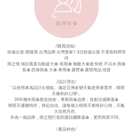
/購買須知/
快速出貨-開發票 台灣品牌 台灣賣家1-3日快速出貨 不需長時間等
待
雨之情 強抗風直自動超大傘-長雨傘 無敵大傘面 快乾 不沾水 雨傘
長傘 防身雨傘 大傘 車用傘 露營傘 露營用品 現貨
/設計理念/
「以使用者為設計出發點、滿足亞洲多變天氣使用者需求，晴雨
天擁有好心情!」
30年幾年雨傘製造技術，專業雨傘品牌；首創涼感降溫傘
晴雨天優雅時尚，撐起自信。讓每個人晴雨天都有好心情，天氣
大自然共存。
作為一個品牌，雨之戀打造防護抗曬降溫傘，更而與眾不同。
/產品特色/