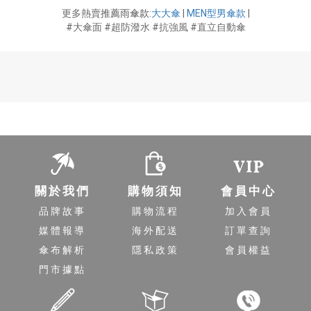
更多熱賣
推薦雨傘款
:
大大傘
|
MEN型男傘款
|
#大傘面 #超防潑水 #抗強風 #直立自動傘
-
關於我們
購物須知
會員中心
品牌故事
購物流程
加入會員
媒體報導
海外配送
訂單查詢
傘布解析
隱私政策
會員權益
門市據點