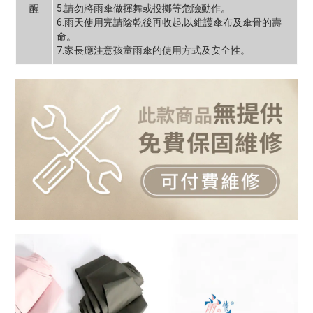
醒
5.請勿將雨傘做揮舞或投擲等危險動作。
6.雨天使用完請陰乾後再收起,以維護傘布及傘骨的壽
命。
7.家長應注意孩童雨傘的使用方式及安全性。