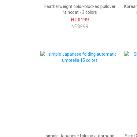
Featherweight color-blocked pullover
Korean
raincoat - 3 colors
NT$199
NT$299
simple Japanese folding automatic
Slim 