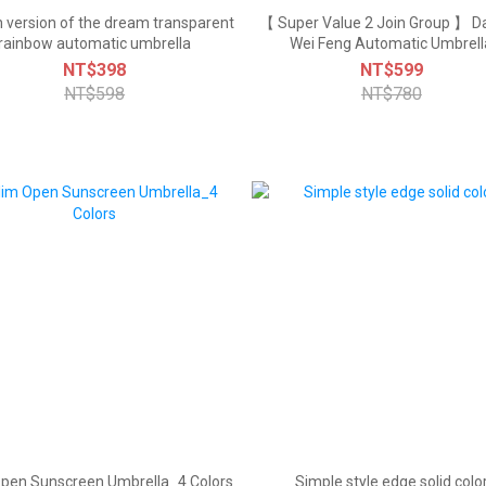
 version of the dream transparent
【 Super Value 2 Join Group 】 D
rainbow automatic umbrella
Wei Feng Automatic Umbrell
NT$398
NT$599
NT$598
NT$780
Open Sunscreen Umbrella_4 Colors
Simple style edge solid colo