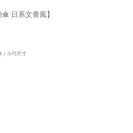
傘 日系文青風】
拒水｜小巧尺寸