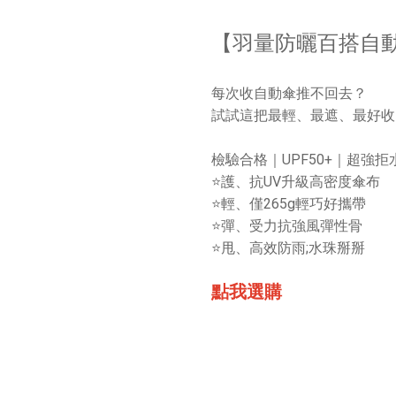
【羽量防曬百搭自動
每次收自動傘推不回去？
試試這把最輕、最遮、最好收
檢驗合格｜UPF50+｜超強
⭐護、抗UV升級高密度傘布
⭐輕、僅265g輕巧好攜帶
⭐彈、受力抗強風彈性骨
⭐甩、高效防雨;水珠掰掰
點我選購