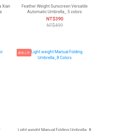
a Xian
Feather Weight Sunscreen Versatile
a
Automatic Umbrella_ 5 colors
NT$390
NT$499
新色上市
r
Light weight Manual Folding Umbrella_8