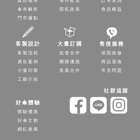
媒體報導
海外配送
訂單查詢
傘布解析
隱私政策
會員權益
門市據點
客製設計
大量訂購
售後服務
客製流程
批發合作
保固維修
廣告案例
團購優惠
商品退換
小量印製
異業合作
常見問題
工藝介紹
社群追蹤
好傘體驗
體驗優惠
好傘文創
網紅推薦