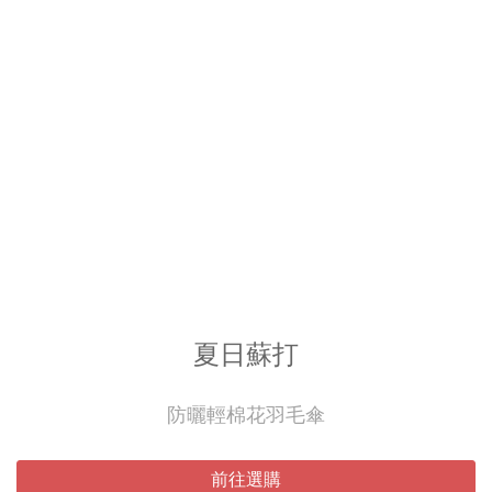
夏日蘇打
防曬輕棉花羽毛傘
前往選購