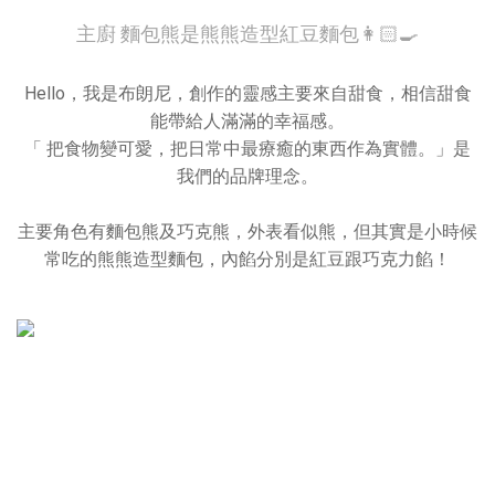
主廚 麵包熊是熊熊造型紅豆麵包👩🏻‍🍳
Hello，我是布朗尼，創作的靈感主要來自甜食，相信甜食
能帶給人滿滿的幸福感。
「 把食物變可愛，把日常中最療癒的東西作為實體。」是
我們的品牌理念。
主要角色有麵包熊及巧克熊，外表看似熊，但其實是小時候
常吃的熊熊造型麵包，內餡分別是紅豆跟巧克力餡！