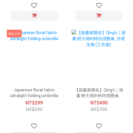
新品上市
Japanese floral fabric
【插畫家聯名】Qing’s｜插
ultralight folding umbrella
畫 輕大簡約時尚摺疊傘_
外星生物 (工作篇)
NT$299
NT$490
NT$390
NT$790