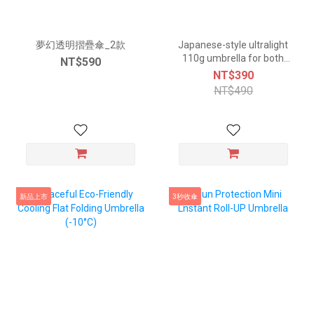
夢幻透明摺疊傘_2款
Japanese-style ultralight
110g umbrella for both
NT$590
sunny and rainy days - 5
NT$390
colors
NT$490
新品上市
3秒收傘