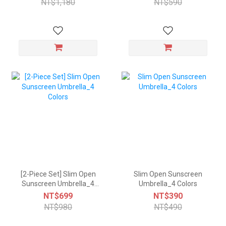
NT$1,180
NT$590
[2-Piece Set] Slim Open
Slim Open Sunscreen
Sunscreen Umbrella_4
Umbrella_4 Colors
Colors
NT$699
NT$390
NT$980
NT$490