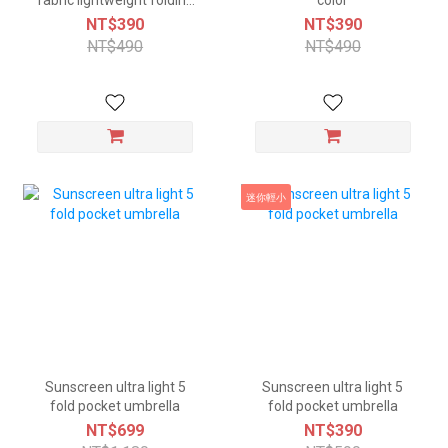
umbrella - 12 colors
NT$390
NT$390
NT$490
NT$490
迷你輕小
Sunscreen ultra light 5
Sunscreen ultra light 5
fold pocket umbrella
fold pocket umbrella
NT$699
NT$390