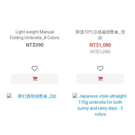
Light weight Manual
降溫10℃涼感扁摺疊傘_雪
Folding Umbrella_8 Colors
紡
NT$390
NT$1,080
NT$1,280