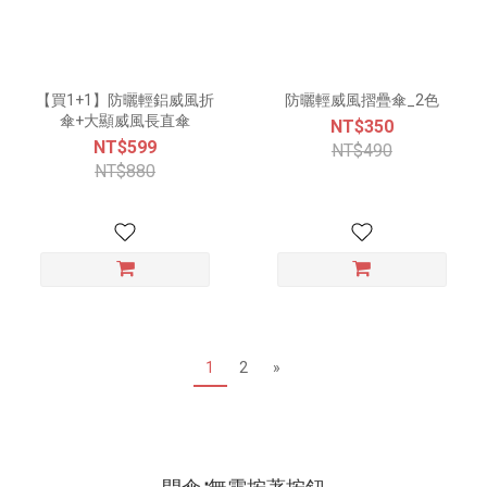
【買1+1】防曬輕鋁威風折
防曬輕威風摺疊傘_2色
傘+大顯威風長直傘
NT$350
NT$599
NT$490
NT$880
1
2
»