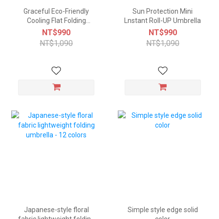
Graceful Eco-Friendly
Sun Protection Mini
Cooling Flat Folding
Lnstant Roll-UP Umbrella
Umbrella (-10°C)
NT$990
NT$990
NT$1,090
NT$1,090
Japanese-style floral
Simple style edge solid
fabric lightweight folding
color