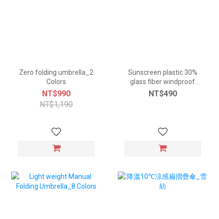
Zero folding umbrella_2
Sunscreen plastic 30%
Colors
glass fiber windproof
umbrella 10colors
NT$990
NT$490
NT$1,190