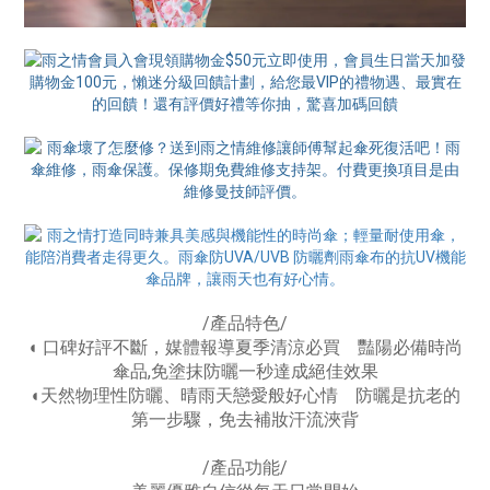
/產品特色/
◖ 口碑好評不斷，媒體報導夏季清涼必買 豔陽必備時尚
傘品,免塗抹防曬一秒達成絕佳效果
◖天然物理性防曬、晴雨天戀愛般好心情 防曬是抗老的
第一步驟，免去補妝汗流浹背
/產品功能/