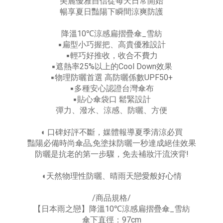
美麗優雅自信從每天日常開始
暢享夏日豔陽下瞬間涼爽防護
降溫10℃涼感扁摺疊傘_雪紡
▪扁型小巧握把、高貴優雅設計
▪輕巧好推收，收合不費力
▪遮熱率25%以上的Cool Down效果
▪物理防曬首選 高防曬係數UPF50+
▪多種安心認證台灣傘布
▪貼心傘袋口 鬆緊設計
彈力、潑水、涼感、防曬、方便
◖ 口碑好評不斷，媒體報導夏季清涼必買
豔陽必備時尚傘品,免塗抹防曬一秒達成絕佳效果
防曬是抗老的第一步驟，免去補妝汗流浹背!
◖天然物理性防曬、晴雨天戀愛般好心情
/商品規格/
【日本雨之戀】降溫10℃涼感扁摺疊傘_雪紡
傘下直徑：97cm