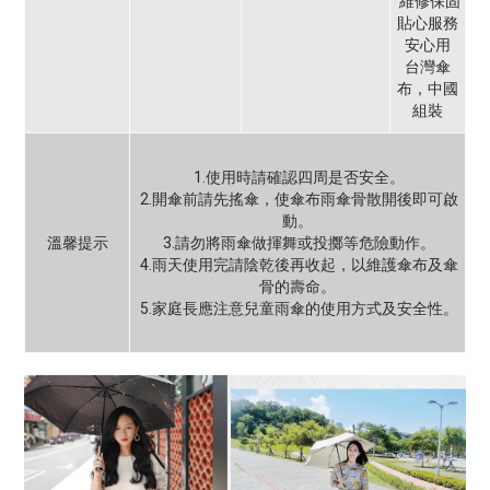
維修保固
貼心服務
安心用
台灣傘
布，中國
組裝
1.使用時請確認四周是否安全。
2.開傘前請先搖傘，使傘布雨傘骨散開後即可啟
動。
溫馨提示
3.請勿將雨傘做揮舞或投擲等危險動作。
4.雨天使用完請陰乾後再收起，以維護傘布及傘
骨的壽命。
5.家庭長應注意兒童雨傘的使用方式及安全性。