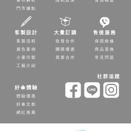
傘布解析
隱私政策
會員權益
門市據點
客製設計
大量訂購
售後服務
客製流程
批發合作
保固維修
廣告案例
團購優惠
商品退換
小量印製
異業合作
常見問題
工藝介紹
社群追蹤
好傘體驗
體驗優惠
好傘文創
網紅推薦