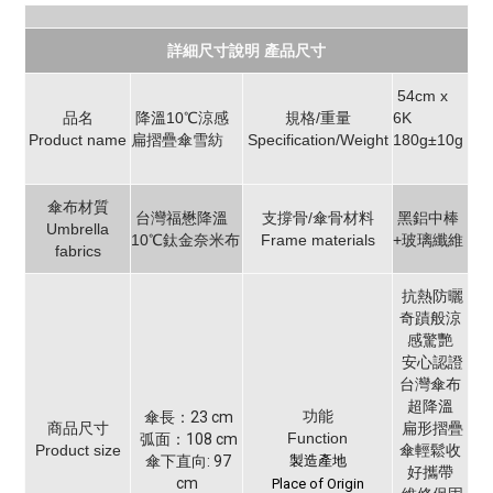
詳細尺寸說明 產品尺寸
54cm x
品名
降溫10℃涼感
規格/重量
6K
Product name
扁摺疊傘雪紡
Specification/Weight
180g±10g
傘布材質
台灣福懋降溫
支撐骨/傘骨材料
黑鋁中棒
Umbrella
10℃鈦金奈米布
Frame materials
+玻璃纖維
fabrics
抗熱防曬
奇蹟般涼
感驚艷
安心認證
台灣傘布
超降溫
功能
傘長：23 cm
商品尺寸
扁形摺疊
Function
弧面：108 cm
Product size
傘輕鬆收
傘下直向: 97
製造產地
好攜帶
cm
Place of Origin