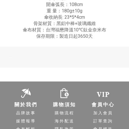
開傘弧長：108cm
重 量：180g±10g
傘收納長: 23*5*4cm
骨架材質：黑鋁中棒+玻璃纖維
傘布材質：台灣福懋降溫10℃鈦金奈米布
保存期限：製造日起3650天
-
關於我們
購物須知
會員中心
品牌故事
購物流程
加入會員
媒體報導
海外配送
訂單查詢