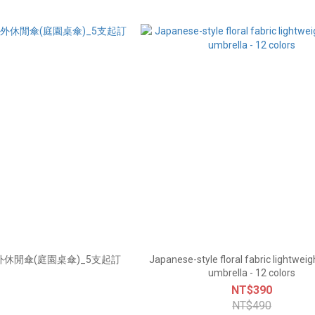
休閒傘(庭園桌傘)_5支起訂
Japanese-style floral fabric lightweig
umbrella - 12 colors
NT$390
NT$490