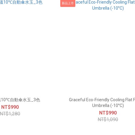
新品上市
10℃自動傘水玉_3色
Graceful Eco-Friendly Cooling Flat 
Umbrella (-10°C)
NT$990
NT$990
NT$1,280
NT$1,090