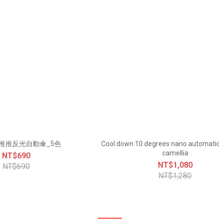
推推反光自動傘_5色
Cool down 10 degrees nano automatic
camellia
NT$690
NT$1,080
NT$690
NT$1,280