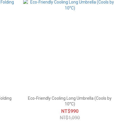
Folding
Eco-Friendly Cooling Long Umbrella (Cools by
10°C)
NT$990
NT$1,090