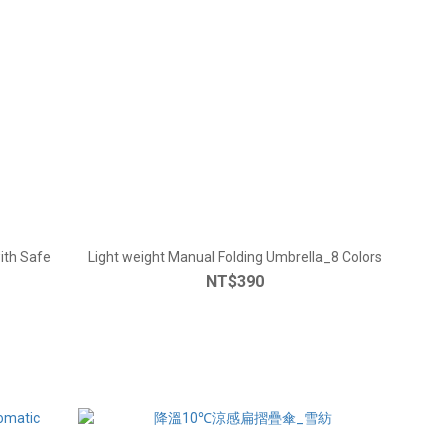
ith Safe
Light weight Manual Folding Umbrella_8 Colors
NT$390