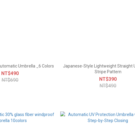
utomatic Umbrella _6 Colors
Japanese-Style Lightweight Straight 
Stripe Pattern
NT$490
NT$390
NT$690
NT$490