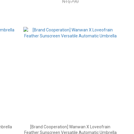
NT$790
mbrella
[Brand Cooperation] Wanwan X Loveofrain
Feather Sunscreen Versatile Automatic Umbrella