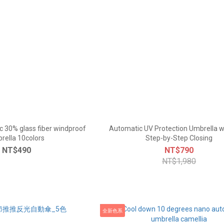
c 30% glass fiber windproof
Automatic UV Protection Umbrella w
rella 10colors
Step-by-Step Closing
NT$490
NT$790
NT$1,980
全新色系