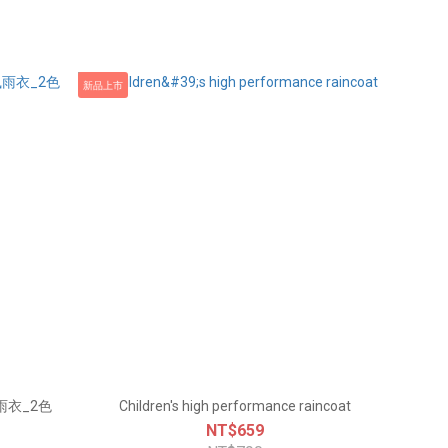
新品上市
雨衣_2色
Children's high performance raincoat
NT$659