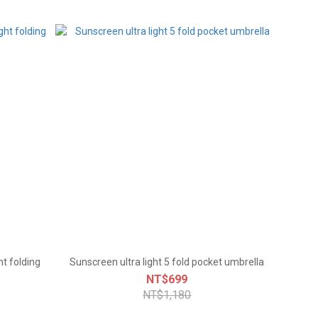
ht folding
Sunscreen ultra light 5 fold pocket umbrella
NT$699
NT$1,180