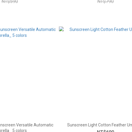
NT$590
NT$790
nscreen Versatile Automatic
Sunscreen Light Cotton Feather U
rella_ 5 colors