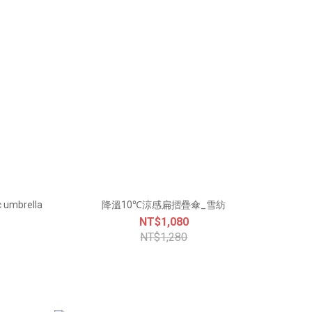
 umbrella
降溫10℃涼感扁摺疊傘_雪紡
NT$1,080
NT$1,280