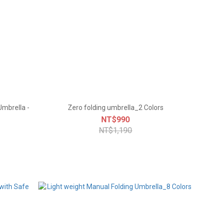
Umbrella -
Zero folding umbrella_2 Colors
NT$990
NT$1,190