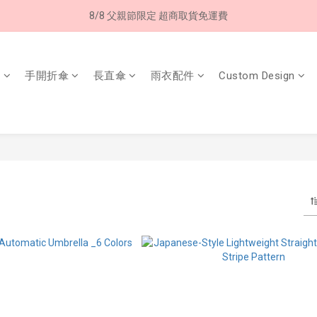
8/8 父親節限定 超商取貨免運費
8/8 父親節限定 超商取貨免運費
加入LINE好友➤領購物金50元 (現領現用)
傘
手開折傘
長直傘
雨衣配件
Custom Design
7/30-8/24 全館買就送 雨傘收納袋(乙個)
8/8 父親節限定 超商取貨免運費