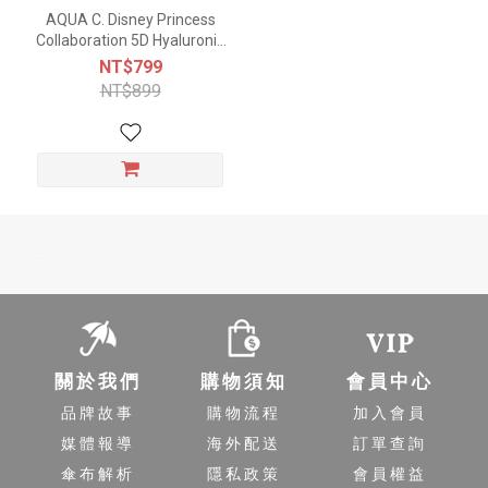
AQUA C. Disney Princess
Collaboration 5D Hyaluronic
Acid Soothing Mousse
NT$799
150ml
NT$899
-
關於我們
購物須知
會員中心
品牌故事
購物流程
加入會員
媒體報導
海外配送
訂單查詢
傘布解析
隱私政策
會員權益