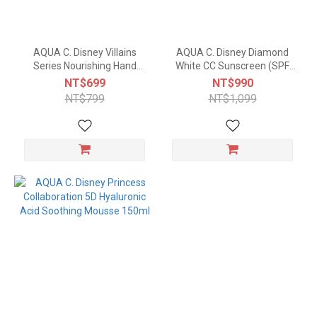
AQUA C. Disney Villains
AQUA C. Disney Diamond
Series Nourishing Hand
White CC Sunscreen (SPF
Cream (2-pack)
50+★★★ PA+++ Ocean
NT$699
NT$990
Friendly) 30g
NT$799
NT$1,099