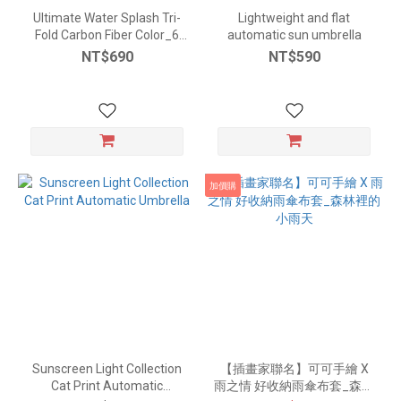
Ultimate Water Splash Tri-
Lightweight and flat
Fold Carbon Fiber Color_6
automatic sun umbrella
Colors
NT$690
NT$590
加價購
Sunscreen Light Collection
【插畫家聯名】可可手繪 X
Cat Print Automatic
雨之情 好收納雨傘布套_森林