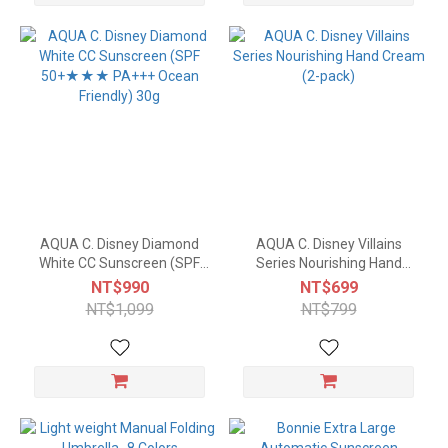
AQUA C. Disney Diamond
AQUA C. Disney Villains
White CC Sunscreen (SPF
Series Nourishing Hand
50+★★★ PA+++ Ocean
Cream (2-pack)
NT$990
NT$699
Friendly) 30g
NT$1,099
NT$799