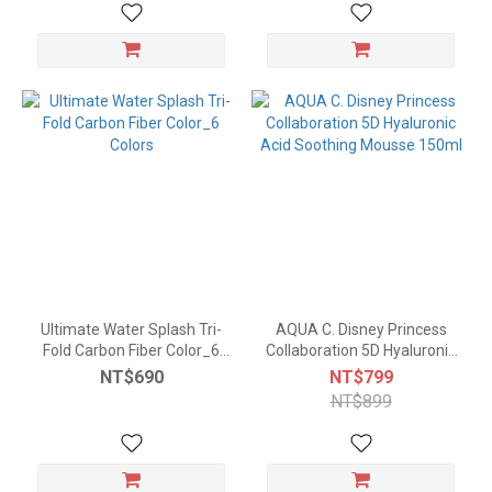
Ultimate Water Splash Tri-
AQUA C. Disney Princess
Fold Carbon Fiber Color_6
Collaboration 5D Hyaluronic
Colors
Acid Soothing Mousse
NT$690
NT$799
150ml
NT$899