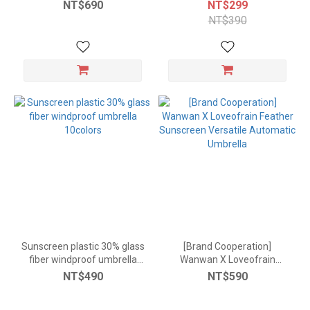
Umbrella
裡的小雨天
NT$690
NT$299
NT$390
Sunscreen plastic 30% glass
[Brand Cooperation]
fiber windproof umbrella
Wanwan X Loveofrain
10colors
Feather Sunscreen Versatile
NT$490
NT$590
Automatic Umbrella