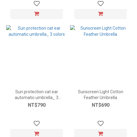
Sun protection cat ear
Sunscreen Light Cotton
automatic umbrella_ 3
Feather Umbrella
colors
NT$790
NT$690