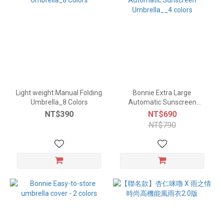
Light weight Manual Folding
Bonnie Extra Large
Umbrella_8 Colors
Automatic Sunscreen
Umbrella__4 colors
NT$390
NT$690
NT$790