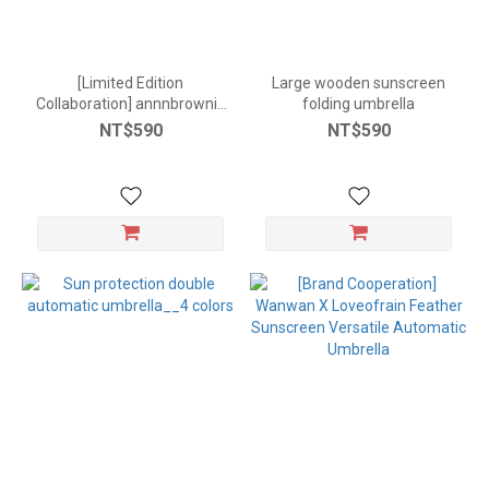
[Limited Edition
Large wooden sunscreen
Collaboration] annnbrownie
folding umbrella
Automatic Sunscreen
NT$590
NT$590
Umbrella - 2 Styles