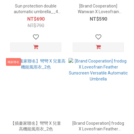
Sun protection double
[Brand Cooperation]
automatic umbrella__4
Wanwan X Loveofrain
colors
Feather Sunscreen Versatile
NT$690
NT$590
Automatic Umbrella
NT$790
獨家聯名
【插畫家聯名】彎彎 X 兒童
[Brand Cooperation] frodog
高機能風雨衣_2色
X Loveofrain Feather