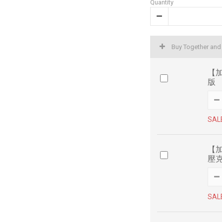
Quantity
Buy Together an
【加
版
SAL
【加
壓
SAL