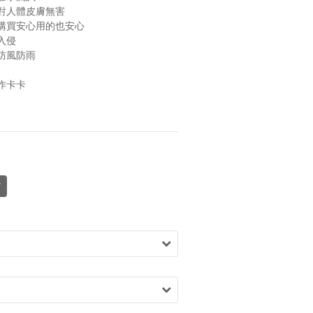
對人體皮膚無害
購買安心用的也安心
入侵
防風防雨
作卡卡
貨