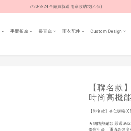
7/30-8/24 全館買就送 雨傘收納袋(乙個)
8/8 父親節限定 超商取貨免運費
8/8 父親節限定 超商取貨免運費
傘
手開折傘
長直傘
雨衣配件
Custom Design
【聯名款】
時尚高機能
【聯名款】杏仁咪嚕 X 
★網路熱銷款 嚴選SG
優質生產，通過高強度