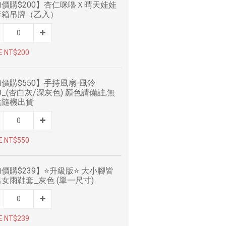
價購$200】杏仁咪嚕Ｘ晴天娃娃
李箱吊牌（乙入）
E NT$200
價購$550】手持風扇-風鈴
O_(杏白灰/深灰色) 顏色請備註,無
供隨機出貨
E NT$550
價購$239】⭐升級版⭐ 大小腳皆
女雨鞋套_灰色 (單一尺寸)
E NT$239