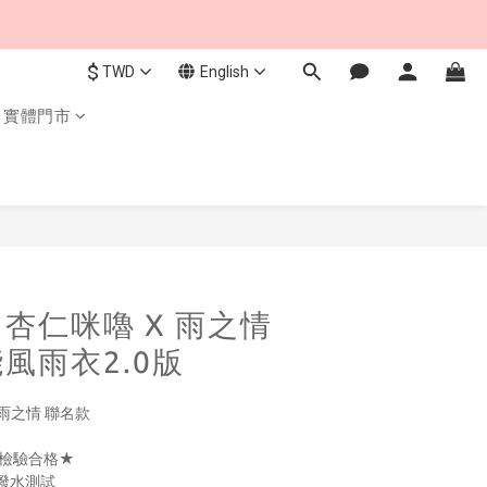
$
TWD
English
實體門市
BUY NOW
杏仁咪嚕 X 雨之情
風雨衣2.0版
雨之情 聯名款
S檢驗合格★
潑水測試