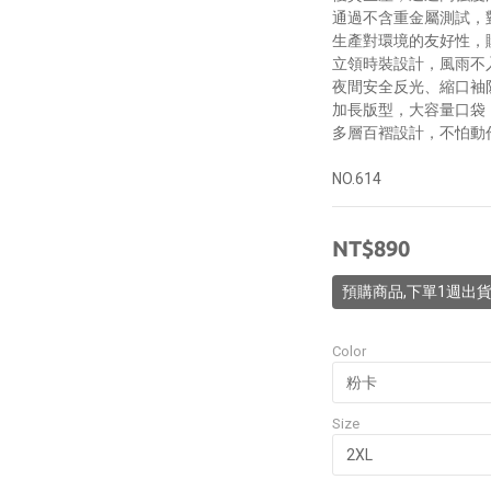
通過不含重金屬測試，
生產對環境的友好性，
立領時裝設計，風雨不
夜間安全反光、縮口袖
加長版型，大容量口袋
多層百褶設計，不怕動
NO.614
NT$890
預購商品,下單1週出
Color
Size