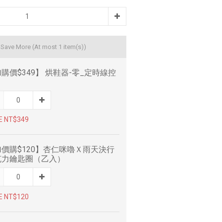
d Save More
(At most 1 item(s))
購價$349】 烘鞋器-零_定時線控
E NT$349
價購$120】杏仁咪嚕Ｘ雨天決行
克力鑰匙圈（乙入）
E NT$120