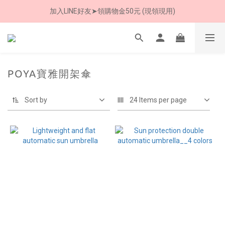
加入LINE好友➤領購物金50元 (現領現用)
加入LINE好友➤領購物金50元 (現領現用)
7/30-8/24 全館買就送 雨傘收納袋(乙個)
加入LINE好友➤領購物金50元 (現領現用)
POYA寶雅開架傘
Sort by
24 Items per page