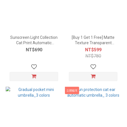
Sunscreen Light Collection
[Buy 1 Get 1 Free] Matte
Cat Print Automatic
Texture Transparent
Umbrella
Straight Automatic
NT$690
NT$599
Umbrella (2 Colors)
NT$780
立體貓耳