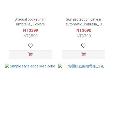
Gradual pocket mini
Sun protection cat ear
umbrella_3 colors
automatic umbrella_ 3
colors
NT$399
NT$690
NT$590
NT$790