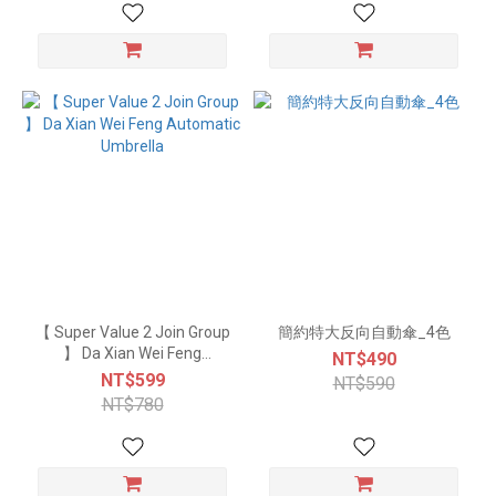
【 Super Value 2 Join Group
簡約特大反向自動傘_4色
】 Da Xian Wei Feng
NT$490
Automatic Umbrella
NT$599
NT$590
NT$780