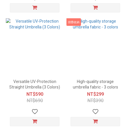
摺疊收納
Versatile UV-Protection
High-quality storage
Straight Umbrella (3 Colors)
umbrella fabric - 3 colors
NT$590
NT$299
NT$690
NT$390