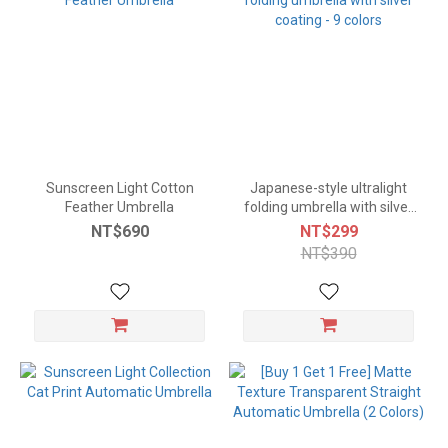
Sunscreen Light Cotton
Japanese-style ultralight
Feather Umbrella
folding umbrella with silver
coating - 9 colors
NT$690
NT$299
NT$390