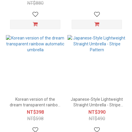
NT$880
Korean version of the
Japanese-Style Lightweight
dream transparent rainbow
Straight Umbrella - Stripe
automatic umbrella
Pattern
NT$398
NT$390
NT$598
NT$490