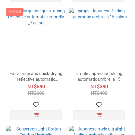
2支免運費
Extra large and quick-drying
simple Japanese folding
reflective automatic
automatic umbrella 15
umbrella _7 colors
colors
NT$590
NT$390
NT$690
NT$490