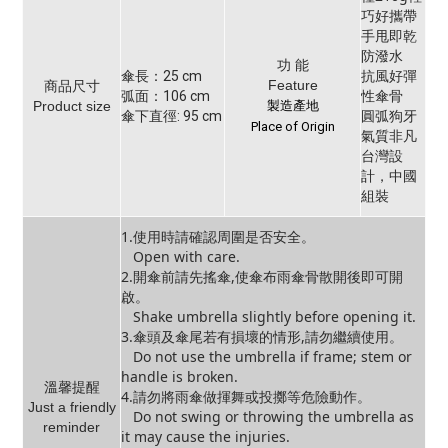
巧好攜帶
手甩即乾
防潑水
功 能
抗風好彈
傘長：25 cm
Feature
商品尺寸
性傘骨
弧面：106 cm
Product size
製造產地
圓弧狗牙
傘下直徑: 95 cm
Place of Origin
氣質非凡
台灣設
計，中國
組裝
1.使用時請確認周圍是否安全。
Open with care.
2.開傘前請先搖傘,使傘布雨傘骨散開後即可開
啟。
Shake umbrella slightly before opening it.
3.傘頭及傘尾若有損壞的情形,請勿繼續使用。
Do not use the umbrella if frame; stem or
handle is broken.
溫馨提醒
4.請勿將雨傘做揮舞或投擲等危險動作。
Just a friendly
Do not swing or throwing the umbrella as
reminder
it may cause the injuries.