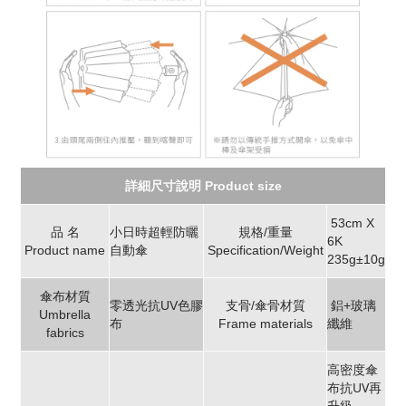
詳細尺寸說明 Product size
53cm X
品 名
小日時超輕防曬
規格/重量
6K
Product name
自動傘
Specification/Weight
235g±10g
傘布材質
零透光抗UV色膠
支骨/傘骨材質
鋁+玻璃
Umbrella
布
Frame materials
纖維
fabrics
高密度傘
布抗UV再
升級