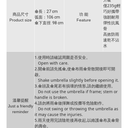
僅235g輕
巧好攜帶
傘長：27 cm
商品尺寸
功 能
強韌耐用
弧面：106 cm
Product size
Feature
彈性抗風
傘下直徑: 98 cm
骨
高效防雨
速乾不沾
水
1.使用時請確認周圍是否安全。
Open with care.
2.開傘前請先搖傘,使傘布雨傘骨散開後即可開
啟。
Shake umbrella slightly before opening it.
3.傘頭及傘尾若有損壞的情形,請勿繼續使用。
Do not use the umbrella if frame; stem or
handle is broken.
溫馨提醒
4.請勿將雨傘做揮舞或投擲等危險動作。
Just a friendly
Do not swing or throwing the umbrella as
reminder
it may cause the injuries.
5.雨天使用完請陰乾後再收起,以維護傘布及傘骨
的壽命。