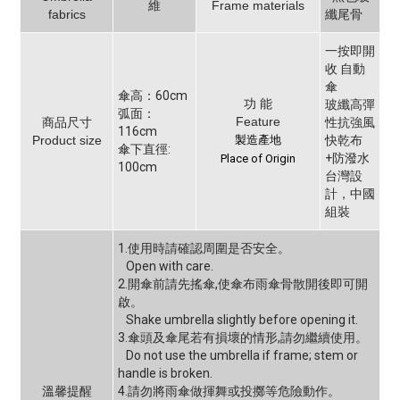
維
Frame materials
fabrics
纖尾骨
一按即開
收 自動
傘
傘高：60cm
功 能
玻纖高彈
弧面：
Feature
商品尺寸
性抗強風
116cm
Product size
製造產地
快乾布
傘下直徑:
+防潑水
Place of Origin
100cm
台灣設
計，中國
組裝
1.使用時請確認周圍是否安全。
Open with care.
2.開傘前請先搖傘,使傘布雨傘骨散開後即可開
啟。
Shake umbrella slightly before opening it.
3.傘頭及傘尾若有損壞的情形,請勿繼續使用。
Do not use the umbrella if frame; stem or
handle is broken.
溫馨提醒
4.請勿將雨傘做揮舞或投擲等危險動作。