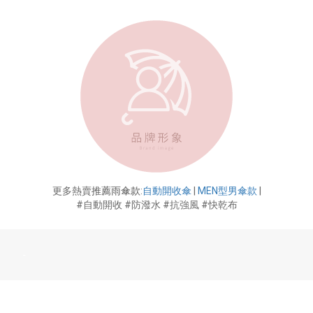
更多熱賣
推薦雨傘款
:
自動開收傘
|
MEN型男傘款
|
#自動開收 #防潑水 #抗強風 #快乾布
-