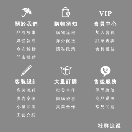
關於我們
購物須知
會員中心
品牌故事
購物流程
加入會員
媒體報導
海外配送
訂單查詢
傘布解析
隱私政策
會員權益
門市據點
客製設計
大量訂購
售後服務
客製流程
批發合作
保固維修
廣告案例
團購優惠
商品退換
小量印製
異業合作
常見問題
工藝介紹
社群追蹤