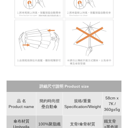
詳細尺寸說明 Product size
58cm x
品 名
簡約時尚摺
規格/重量
7K /
Product name
壘自動傘
Specification/Weight
360g±5g
傘布材質
鐵支骨
100%聚脂纖
支骨/傘骨材質
Umbrella
+黑色玻