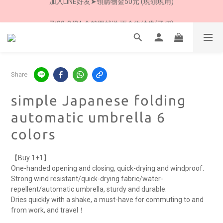
加入LINE好友➤領購物金50元 (現領現用)
7/30-8/24 全館買就送 雨傘收納袋(乙個)
加入LINE好友➤領購物金50元 (現領現用)
Share
simple Japanese folding
automatic umbrella 6
colors
【Buy 1+1】 
One-handed opening and closing, quick-drying and windproof.
Strong wind resistant/quick-drying fabric/water-
repellent/automatic umbrella, sturdy and durable.
Dries quickly with a shake, a must-have for commuting to and 
from work, and travel！