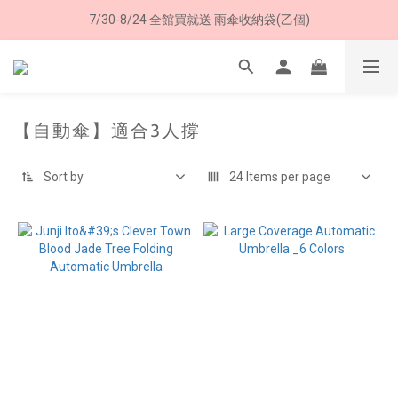
加入LINE好友➤領購物金50元 (現領現用)
7/30-8/24 全館買就送 雨傘收納袋(乙個)
加入LINE好友➤領購物金50元 (現領現用)
【自動傘】適合3人撐
Sort by
24 Items per page