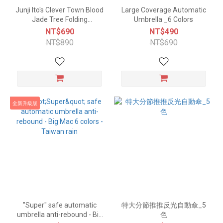
Junji Ito's Clever Town Blood
Large Coverage Automatic
Jade Tree Folding
Umbrella _6 Colors
Automatic Umbrella
NT$690
NT$490
NT$890
NT$690
全新升級版
"Super" safe automatic
特大分節推推反光自動傘_5
umbrella anti-rebound - Big
色