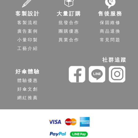
客製設計
大量訂購
售後服務
客製流程
批發合作
保固維修
廣告案例
團購優惠
商品退換
小量印製
異業合作
常見問題
工藝介紹
社群追蹤
好傘體驗
體驗優惠
好傘文創
網紅推薦