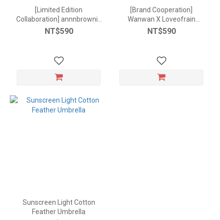
[Limited Edition
[Brand Cooperation]
Collaboration] annnbrownie
Wanwan X Loveofrain
Automatic Sunscreen
Feather Sunscreen Versatile
NT$590
NT$590
Umbrella - 2 Styles
Automatic Umbrella
Sunscreen Light Cotton
Feather Umbrella