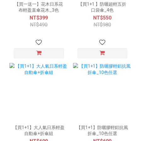
【買一送一】花木日系花
【買1+1 】防曬超輕五折
布輕盈直傘花木_3色
口袋傘_4色
NT$399
NT$550
NT$490
NT$980
【買1+1】大人氣日系輕盈
【買1+1】防曬膠輕鋁抗風
自動傘+折傘組
折傘_10色任選