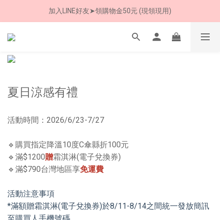
加入LINE好友➤領購物金50元 (現領現用)
8/8 父親節限定 超商取貨免運費
7/30-8/24 全館買就送 雨傘收納袋(乙個)
8/8 父親節限定 超商取貨免運費
夏日涼感有禮
活動時間：2026/6/23-7/27
🔹購買指定降溫10度C傘縣折100元
🔹滿$1200
贈
霜淇淋(電子兌換券)
🔹滿$790台灣地區享
免運費
活動注意事項
*滿額贈霜淇淋(電子兌換券)於8/11-8/14之間統一發放簡訊
至購買人手機號碼