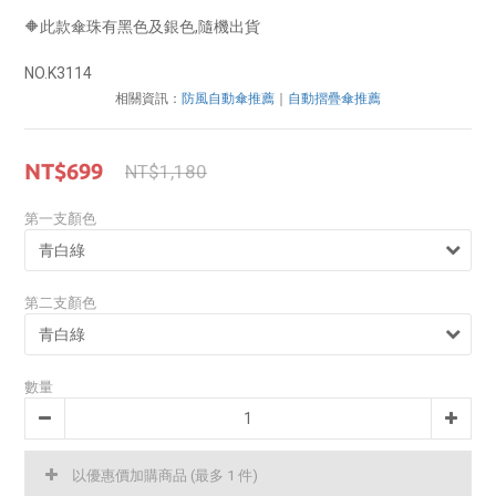
🔶此款傘珠有黑色及銀色,隨機出貨
NO.K3114
相關資訊：
防風自動傘推薦
｜
自動摺疊傘推薦
NT$699
NT$1,180
第一支顏色
第二支顏色
數量
以優惠價加購商品
(最多 1 件)