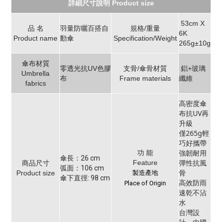
詳細尺寸說明 Product size
53cm X
品 名
羽量防曬百搭自
規格/重量
6K
Product name
動傘
Specification/Weight
265g±10g
傘布材質
零透光抗UV色膠
支骨/傘骨材質
鋁+玻璃
Umbrella
布
Frame materials
纖維
fabrics
高密度傘
布抗UV再
升級
僅265g輕
巧好攜帶
強韌耐用
功 能
傘長：26 cm
彈性抗風
Feature
商品尺寸
弧面：106 cm
骨
Product size
製造產地
傘下直徑: 98 cm
高效防雨
Place of Origin
速乾不沾
水
台灣設