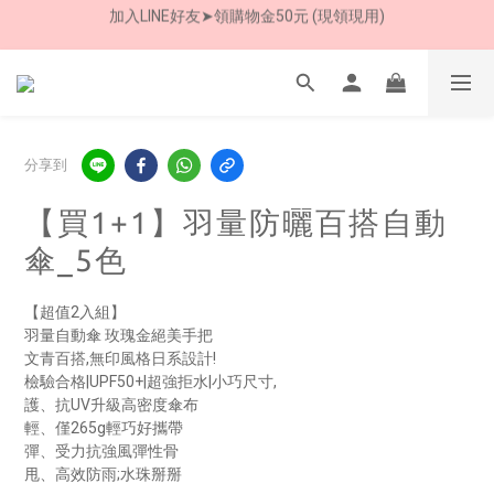
7/30-8/24 全館買就送 雨傘收納袋(乙個)
8/8 父親節限定 超商取貨免運費
8/8 父親節限定 超商取貨免運費
分享到
【買1+1】羽量防曬百搭自動
傘_5色
【超值2入組】
羽量自動傘 玫瑰金絕美手把
文青百搭,無印風格日系設計! 
檢驗合格|UPF50+|超強拒水|小巧尺寸,
護、抗UV升級高密度傘布 
輕、僅265g輕巧好攜帶 
彈、受力抗強風彈性骨 
甩、高效防雨;水珠掰掰 