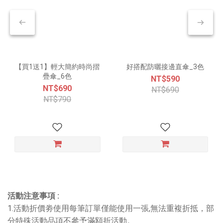
【買1送1】輕大簡約時尚摺
好搭配防曬接邊直傘_3色
疊傘_6色
NT$590
NT$690
NT$690
NT$790
活動注意事項 :
1.活動折價劵使用每筆訂單僅能使用一張,無法重複折抵，部
分特殊活動品項不參予滿額折活動。