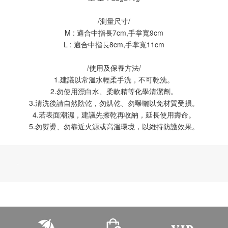
/測量尺寸/
M : 適合中指長7cm,手掌寬9cm
L : 適合中指長8cm,手掌寬11cm
/使用及保養方法/
1.建議以常溫水輕柔手洗，不可乾洗。
2.勿使用漂白水、柔軟精等化學清潔劑。
3.清洗後請自然陰乾，勿烘乾、勿曝曬以免材質受損。
4.若表面潮濕，建議先擦乾再收納，延長使用壽命。
5.勿熨燙、勿靠近火源或高溫環境，以維持防護效果。
-