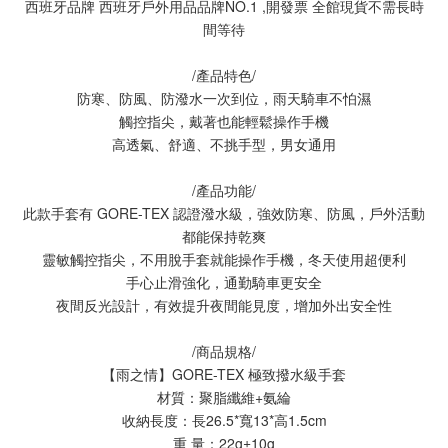
西班牙品牌 西班牙戶外用品品牌NO.1 ,開發票 全館現貨不需長時
間等待
/產品特色/
防寒、防風、防潑水一次到位，雨天騎車不怕濕
觸控指尖，戴著也能輕鬆操作手機
高透氣、舒適、不挑手型，男女通用
/產品功能/
此款手套有 GORE-TEX 認證潑水級，強效防寒、防風，戶外活動
都能保持乾爽
靈敏觸控指尖，不用脫手套就能操作手機，冬天使用超便利
手心止滑強化，通勤騎車更安全
夜間反光設計，有效提升夜間能見度，增加外出安全性
/商品規格/
【雨之情】GORE-TEX 極致撥水級手套
材質：聚脂纖維+氨綸
收納長度：長26.5*寬13*高1.5cm
重 量：22g±10g