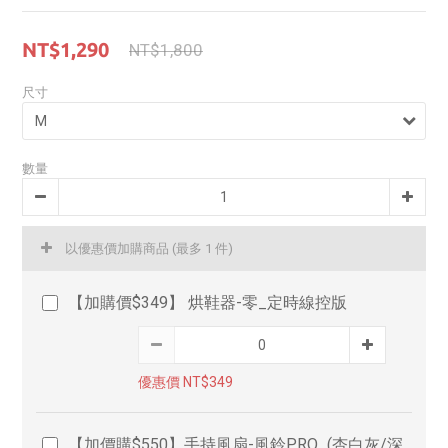
NT$1,290
NT$1,800
尺寸
數量
以優惠價加購商品
(最多 1 件)
【加購價$349】 烘鞋器-零_定時線控版
優惠價 NT$349
【加價購$550】手持風扇-風鈴PRO_(杏白灰/深