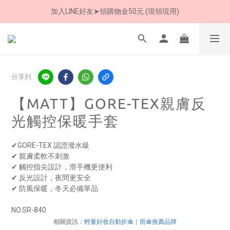
加入LINE好友➤領購物金50元 (現領現用)
7/30-8/24 全館買就送 雨傘收納袋(乙個)
加入LINE好友➤領購物金50元 (現領現用)
分享到
【MATT】GORE-TEX親膚反
光觸控保暖手套
✔GORE-TEX 認證潑水級
✔ 親膚柔軟不刺激
✔ 觸控指尖設計，滑手機更便利
✔ 反光設計，夜間更安全
✔ 防風保暖，冬天必備單品
NO.SR-840
相關資訊：
輕量好收自動折傘
｜
雨傘推薦品牌