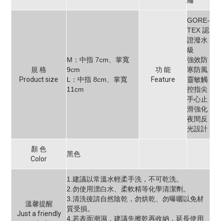
綸
GORE-
TEX 認
證潑水
級
M：中指 7cm、掌寬
強效防
規 格
9cm
功 能
寒防風
Product size
L：中指 8cm、掌寬
Feature
靈敏觸
11cm
控指尖
手心止
滑強化
夜間反
光設計
顏 色
黑色
Color
1.建議以常溫水輕柔手洗，不可乾洗。
2.勿使用漂白水、柔軟精等化學清潔劑。
3.清洗後請自然陰乾，勿烘乾、勿曝曬以免材
溫馨提醒
質受損。
Just a friendly
4.若表面潮濕，建議先擦乾再收納，延長使用