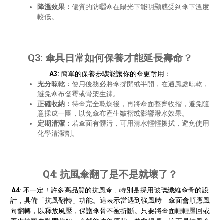
降溫效果：
優質的防曬傘在陽光下能明顯感受到傘下溫度
較低。
Q3: 傘具日常如何保養才能延長壽命？
A3:
簡單的保養步驟能讓你的傘更耐用：
充分晾乾：
使用後務必將傘撐開或半開，在通風處晾乾，
避免傘布發霉或骨架生鏽。
正確收納：
待傘完全乾燥後，再將傘面整齊收摺，避免隨
意揉成一團，以免傘布產生皺褶或影響潑水效果。
定期清潔：
若傘面有髒污，可用清水輕輕擦拭，避免使用
化學清潔劑。
Q4: 抗風傘翻了是不是就壞了？
A4:
不一定！許多高品質的抗風傘，特別是採用玻璃纖維傘骨的設
計，具備「抗風翻轉」功能。這表示當遇到強風時，傘面會順應風
向翻轉，以釋放風壓，保護傘骨不被折斷。只要將傘面輕輕壓回或