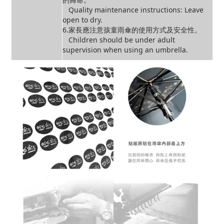
Quality maintenance instructions: Leave
open to dry.
6.家長應注意孩童雨傘的使用方式及安全性。
Children should be under adult
supervision when using an umbrella.