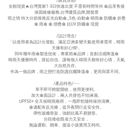
/購買須知/
全館現貨🔥台灣賣家1-3日快速出貨 不需長時間等待 傘品享售後
保固維修服務,台灣優質品牌,開發票
雨之情 特大分節推推反光自動傘_5色-自動傘 晴雨傘 防曬傘 折疊
傘 雨傘 傘 摺疊傘 抗UV 防曬傘 現貨
/設計理念/
「以使用者為設計出發點、滿足亞洲多變天氣使用者需求，晴雨
天擁有好心情!」
30年幾年雨傘製造技術，專業雨傘品牌；首創涼感降溫傘
晴雨天優雅時尚，撐起自信。讓每個人晴雨天都有好心情，天氣
大自然共存。
作為一個品牌，雨之戀打造防護抗曬降溫傘，更而與眾不同。
/產品特色/----
單手即可輕鬆開收，使用更便利。
加大傘面設計，兩人共撐也不怕淋濕。
UPF50+ 全天候晴雨兩用，一甩即乾隨時保持清爽。
傘邊配有反光條，提升夜間行走安全性。
彈性玻纖骨架，強韌抗風不易變形。
分段推收既省力又安全，
無論通勤、開車、接送小孩實用又時尚。