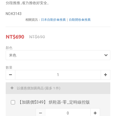
分段推推 ,省力推收好安全。
NO.K3143
相關資訊：
日本自動折傘推薦
｜
自動開收傘推薦
NT$690
NT$690
顏色
數量
以優惠價加購商品
(最多 1 件)
【加購價$349】 烘鞋器-零_定時線控版