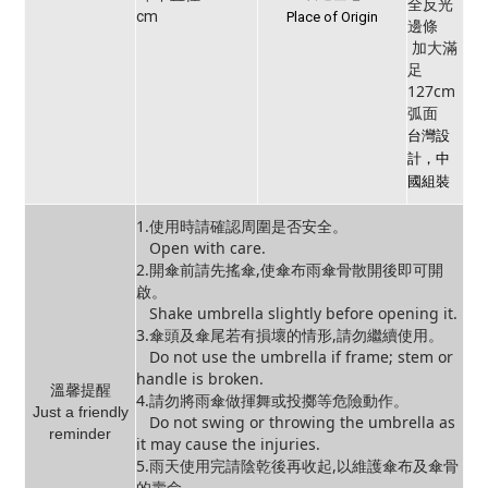
全反光
cm
Place of Origin
邊條
加大滿
足
127cm
弧面
台灣設
計，中
國組裝
1.使用時請確認周圍是否安全。
Open with care.
2.開傘前請先搖傘,使傘布雨傘骨散開後即可開
啟。
Shake umbrella slightly before opening it.
3.傘頭及傘尾若有損壞的情形,請勿繼續使用。
Do not use the umbrella if frame; stem or
handle is broken.
溫馨提醒
4.請勿將雨傘做揮舞或投擲等危險動作。
Just a friendly
Do not swing or throwing the umbrella as
reminder
it may cause the injuries.
5.雨天使用完請陰乾後再收起,以維護傘布及傘骨
的壽命。