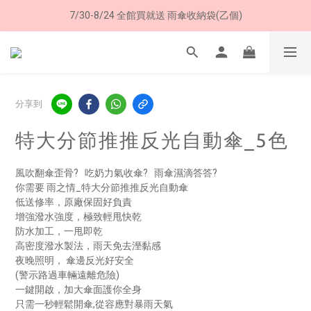
7/30-8/24 全館買就送 雨傘收納袋(乙個)
8/8 父親節限定 超商取貨免運費
8/8 父親節限定 超商取貨免運費
分享到
特大分節推推反光自動傘_5色
風吹翻傘歪骨?   吃奶力氣收傘?   雨傘濕滴答答?  
你需要 雨之情_特大分節推推反光自動傘
低送修率，原廠保固好負責
增強潑水強度，極致輕甩快乾
防水加工，一甩即乾 
高密度潑水製法，雨天免去溼黏感
夜晚照明， 傘邊反光好安全 
(警示路過車輛遠離危險)
一鍵開啟，加大傘面護你全身
只需一秒輕鬆開傘,從容應對暴雨天氣