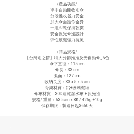
/產品功能/
單手自動開收雨傘
分段推收省力安全
加大傘面護你全身
一甩即乾保持乾爽
安全反光傘邊設計
彈性玻纖強力抗風
/商品規格/
【台灣雨之情】特大分節推推反光自動傘_5色
傘下直徑：115 cm
傘長：33 cm
弧面：127 cm
收納長度：33 x 5 x 5 cm
骨架材質：鋁+玻璃纖維
傘布材質：30D速乾潑水布 + 反光邊
規格/ 重量：63.5cm x 8K / 425g ±10g
保存期限：製造日起3650天
-