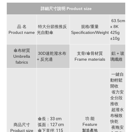
詳細尺寸說明 Product size
63.5cm
品 名
特大分節推推反
規格/重量
x 8K
Product name
光自動傘
Specification/Weight
425g
±10g
傘布材質
30D速乾潑水布
支骨/傘骨材質
鋁 + 玻
Umbrella
+ 反光邊
Frame materials
璃纖維
fabrics
一鍵自
動輕鬆
開收
省力安
全分段
推收
超潑水
布極致
功 能
傘長：33 cm
快乾
Feature
商品尺寸
弧面：127 cm
夜晚安
Product size
傘下直徑: 115
製造產地