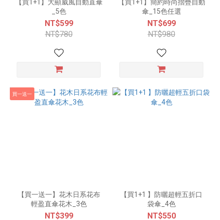
【買1+1】大顯威風自動直傘
【買1+1】簡約時尚摺疊自動
_5色
傘_15色任選
NT$599
NT$699
NT$780
NT$980
買一送一
【買一送一】花木日系花布
【買1+1 】防曬超輕五折口
輕盈直傘花木_3色
袋傘_4色
NT$399
NT$550