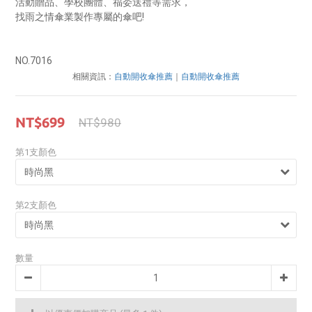
活動贈品、學校團體、福委送禮等需求，
找雨之情傘業製作專屬的傘吧!
NO.7016
相關資訊：
自動開收傘推薦
｜
自動開收傘推薦
NT$699
NT$980
第1支顏色
第2支顏色
數量