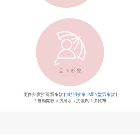
更多熱賣
推薦雨傘款
:
自動開收傘
|
MEN型男傘款
|
#自動開收 #防潑水 #抗強風 #快乾布
-