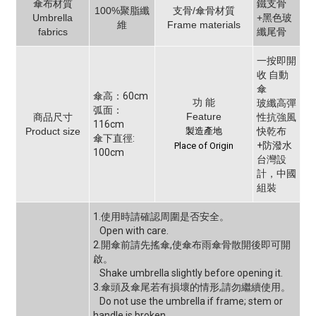
傘布材質
鐵支骨
100%聚脂纖
支骨/傘骨材質
Umbrella
+黑色玻
維
Frame materials
fabrics
纖尾骨
一按即開
收 自動
傘
傘高：60cm
功 能
玻纖高彈
弧面：
Feature
商品尺寸
性抗強風
116cm
Product size
製造產地
快乾布
傘下直徑:
+防潑水
Place of Origin
100cm
台灣設
計，中國
組裝
1.使用時請確認周圍是否安全。
Open with care.
2.開傘前請先搖傘,使傘布雨傘骨散開後即可開
啟。
Shake umbrella slightly before opening it.
3.傘頭及傘尾若有損壞的情形,請勿繼續使用。
Do not use the umbrella if frame; stem or
handle is broken.