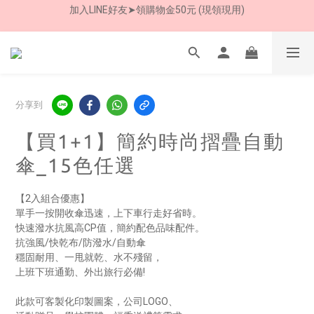
加入LINE好友➤領購物金50元 (現領現用)
7/30-8/24 全館買就送 雨傘收納袋(乙個)
加入LINE好友➤領購物金50元 (現領現用)
分享到
【買1+1】簡約時尚摺疊自動
傘_15色任選
【2入組合優惠】
單手一按開收傘迅速，上下車行走好省時。
快速潑水抗風高CP值，簡約配色品味配件。
抗強風/快乾布/防潑水/自動傘
穩固耐用、一甩就乾、水不殘留，
上班下班通勤、外出旅行必備!
此款可客製化印製圖案，公司LOGO、