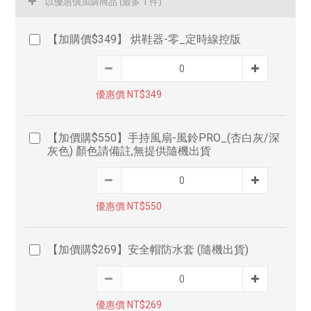
以優惠價加購商品
(最多 1 件)
【加購價$349】 烘鞋器-零_定時線控版
優惠價 NT$349
【加價購$550】手持風扇-風鈴PRO_(杏白灰/深
灰色) 顏色請備註,無提供隨機出貨
優惠價 NT$550
【加價購$269】安全帽防水套 (隨機出貨)
優惠價 NT$269