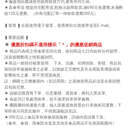
★偏遠地區建議使用超商取貨方式,避免等待久候。
★直傘寄送:僅提供宅配寄送,怒無法超商取貨,滿690元免運費,未滿酌
收120元運費。（外島宅配訂單一律收取運費200元）
▍發票 ▍全面使用電子發票，發票將於出貨後寄送至E-mail。
▍重要提醒 ▍
★
優惠折扣碼不適用標示「 * 」的優惠促銷商品
★ 商品均為雨之情傘業安排出貨，收到商品七日內如有任何疑問，
請直接聯繫雨之情客服詢問。
★商品一經拆封檢查使用 、下水、洗滌、吊牌拆除、剪標、商品包
裝毀損等逾越檢查之必要，以致缺乏完整性及失去再販售價值或有
影響衛生之虞，即不受理退換貨。
註：網購七天猶豫期內（非試用期）之退換貨商品必須是全新狀態
且包裝完整。
★ 請確定購買再下單，任意棄標、退貨者，將列入黑名單。
★ 為提升訂單處理效率，恕不接受拆單併單服務。
★ 團購屬特殊優惠方案，個人因素退換貨需自行承擔來回運費，下
單即表示同意此條件，不得異議敬請見諒。
★390元以上傘品享有維修保固服務，詳細內容請看下表。
（傘布、傘袋、雨傘防水套及其他非傘品商品不在保固範圍內）