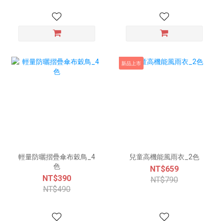
新品上市
輕量防曬摺疊傘布穀鳥_4
兒童高機能風雨衣_2色
色
NT$659
NT$390
NT$790
NT$490