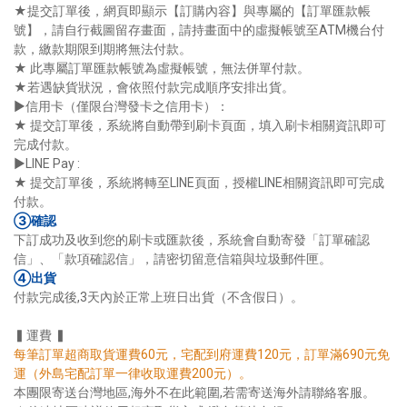
★提交訂單後，網頁即顯示【訂購內容】與專屬的【訂單匯款帳
號】，請自行截圖留存畫面，請持畫面中的虛擬帳號至ATM機台付
款，繳款期限到期將無法付款。
★ 此專屬訂單匯款帳號為虛擬帳號，無法併單付款。
★若遇缺貨狀況，會依照付款完成順序安排出貨。
►信用卡（僅限台灣發卡之信用卡）：
★ 提交訂單後，系統將自動帶到刷卡頁面，填入刷卡相關資訊即可
完成付款。
►LINE Pay :
★ 提交訂單後，系統將轉至LINE頁面，授權LINE相關資訊即可完成
付款。
③確認
下訂成功及收到您的刷卡或匯款後，系統會自動寄發「訂單確認
信」、「款項確認信」，請密切留意信箱與垃圾郵件匣。
④出貨
付款完成後,3天內於正常上班日出貨（不含假日）。
▍運費 ▍
每筆訂單超商取貨運費60元，宅配到府運費120元，訂單滿690元免
運（外島宅配訂單一律收取運費200元）。
本團限寄送台灣地區,海外不在此範圍,若需寄送海外請聯絡客服。