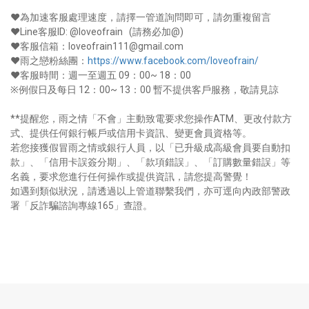
❤為加速客服處理速度，請擇一管道詢問即可，請勿重複留言
❤Line客服ID: @loveofrain (請務必加@)
❤客服信箱：loveofrain111@gmail.com
❤雨之戀粉絲團：
https://www.facebook.com/loveofrain/
❤客服時間：週一至週五 09：00~ 18：00
※例假日及每日 12：00~ 13：00 暫不提供客戶服務，敬請見諒
**提醒您，雨之情「不會」主動致電要求您操作ATM、更改付款方
式、提供任何銀行帳戶或信用卡資訊、變更會員資格等。
若您接獲假冒雨之情或銀行人員，以「已升級成高級會員要自動扣
款」、「信用卡誤簽分期」、「款項錯誤」、「訂購數量錯誤」等
名義，要求您進行任何操作或提供資訊，請您提高警覺！
如遇到類似狀況，請透過以上管道聯繫我們，亦可逕向內政部警政
署「反詐騙諮詢專線165」查證。
-