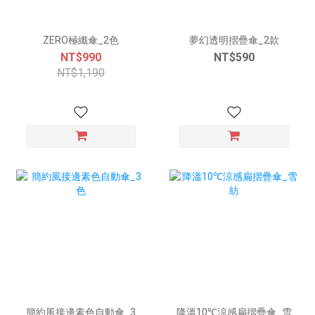
ZERO極纖傘_2色
夢幻透明摺疊傘_2款
NT$990
NT$590
NT$1,190
簡約風接邊素色自動傘_3
降溫10℃涼感扁摺疊傘_雪