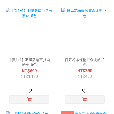
【買1+1】羽量防曬百搭自
日系花布輕盈直傘波點_3
動傘_5色
色
NT$699
NT$390
NT$1,180
NT$490