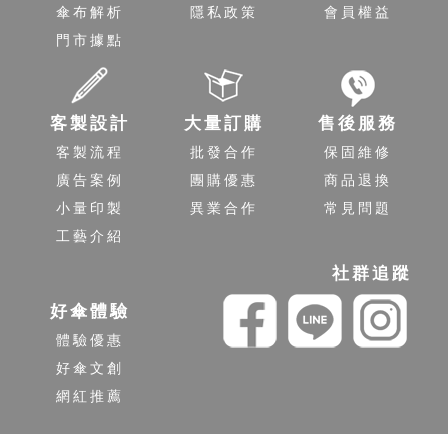
傘布解析
隱私政策
會員權益
門市據點
客製設計
大量訂購
售後服務
客製流程
批發合作
保固維修
廣告案例
團購優惠
商品退換
小量印製
異業合作
常見問題
工藝介紹
社群追蹤
好傘體驗
體驗優惠
好傘文創
網紅推薦