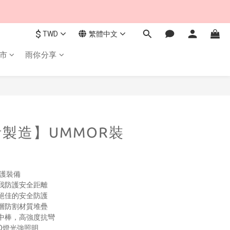
$
TWD
繁體中文
市
雨你分享
立即購買
製造】UMMOR裝
防護裝備
我防護安全距離
絕佳的安全防護
層防割材質堆疊
中棒，高強度抗彎
D燈光強照明