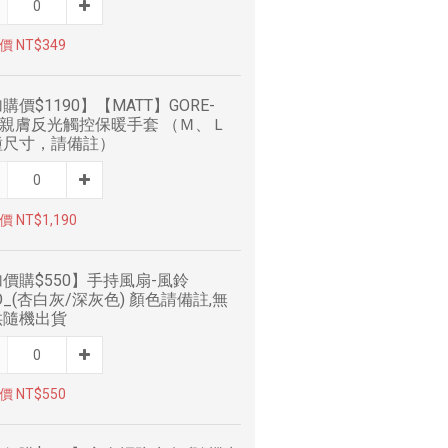
 NT$349
購價$1190】【MATT】GORE-
X親膚反光觸控保暖手套 （Ｍ、Ｌ
種尺寸，請備註）
 NT$1,190
價購$550】手持風扇-風鈴
O_(杏白灰/深灰色) 顏色請備註,無
供隨機出貨
 NT$550