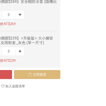
價購$269】安全帽防水套 (隨機出
 NT$269
價購$239】⭐升級版⭐ 大小腳皆
女雨鞋套_灰色 (單一尺寸)
 NT$239
立即購買
加入追蹤清單