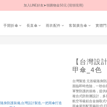
加入LINE好友➤領購物金50元 (現領現用)
8/8 父親節限定 超商取貨免運費
7/30-8/24 全館買就送 雨傘收納袋(乙個)
手開折傘
長直傘
雨衣配件
客製廣告傘
實體門
8/8 父親節限定 超商取貨免運費
【台灣設計
甲傘_4色
台灣製造 元首級隨身
面臨即時危險，一秒自
軍警防護的規格，提供
複合式防割層設計，多
航空等級鋁合金抽取式
雨傘尾部配置兩段式LE