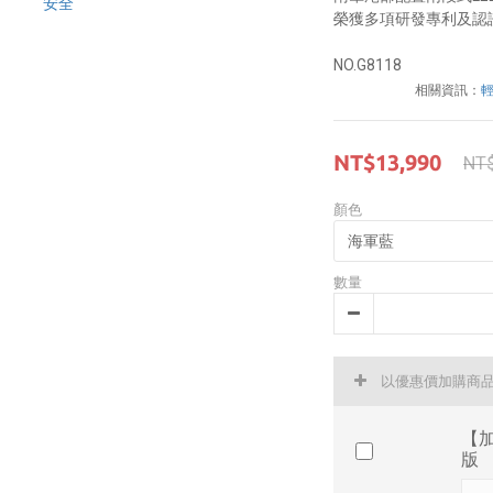
榮獲多項研發專利及認
NO.G8118
相關資訊：
NT$13,990
NT
顏色
數量
以優惠價加購商
【加
版