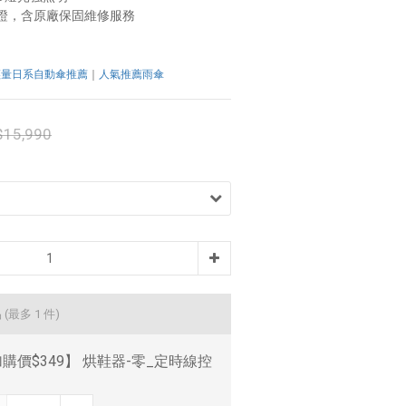
證，含原廠保固維修服務
輕量日系自動傘推薦
｜
人氣推薦雨傘
$15,990
品
(最多 1 件)
購價$349】 烘鞋器-零_定時線控