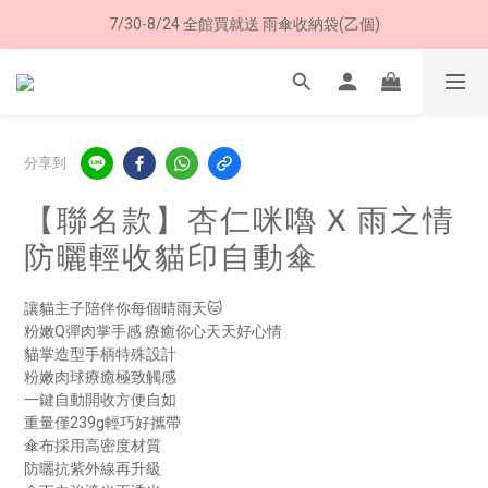
7/30-8/24 全館買就送 雨傘收納袋(乙個)
加入LINE好友➤領購物金50元 (現領現用)
加入LINE好友➤領購物金50元 (現領現用)
分享到
【聯名款】杏仁咪嚕 X 雨之情
防曬輕收貓印自動傘
讓貓主子陪伴你每個晴雨天🐱
粉嫩Q彈肉掌手感 療癒你心天天好心情
貓掌造型手柄特殊設計
粉嫩肉球療癒極致觸感
一鍵自動開收方便自如
重量僅239g輕巧好攜帶
傘布採用高密度材質
防曬抗紫外線再升級