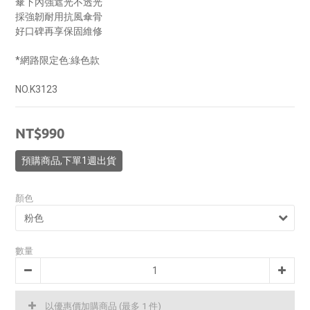
傘下內強遮光不透光
採強韌耐用抗風傘骨
好口碑再享保固維修
*網路限定色:綠色款
NO.K3123
NT$990
預購商品,下單1週出貨
顏色
數量
以優惠價加購商品
(最多 1 件)