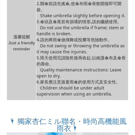
2.開傘前請先搖傘,使傘布雨傘骨散開後即可開
啟。
Shake umbrella slightly before opening it.
3.傘頭及傘尾若有損壞的情形,請勿繼續使用。
Do not use the umbrella if frame; stem or
handle is broken.
溫馨提醒
4.請勿將雨傘做揮舞或投擲等危險動作。
Just a friendly
Do not swing or throwing the umbrella as
reminder
it may cause the injuries.
5.雨天使用完請陰乾後再收起,以維護傘布及傘骨
的壽命。
Quality maintenance instructions: Leave
open to dry.
6.家長應注意孩童雨傘的使用方式及安全性。
Children should be under adult
supervision when using an umbrella.
🌂 獨家杏仁ミル聯名・時尚高機能風
雨衣🌂