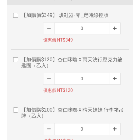
【加購價$349】 烘鞋器-零_定時線控版
優惠價 NT$349
【加價購$120】杏仁咪嚕Ｘ雨天決行壓克力鑰
匙圈（乙入）
優惠價 NT$120
【加價購$200】杏仁咪嚕Ｘ晴天娃娃 行李箱吊
牌（乙入）