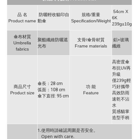
54cm X
品 名
防曬輕收貓印自
規格/重量
6K
Product name
動傘
Specification/Weight
239g±10g
傘布材質
聚酯纖維防曬遮
支骨/傘骨材質
鋁+玻璃
Umbrella
光布
Frame materials
纖維
fabrics
高密度傘
布抗UV再
升級
僅239g輕
傘長：28 cm
巧好攜帶
商品尺寸
功 能
弧面：108 cm
高效防雨
Product size
Feature
傘下直徑: 95 cm
速乾不沾
水
質感貓掌
造型手柄
1.使用時請確認周圍是否安全。
Open with care.