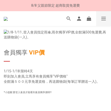
8/8 父親節限定 超商取貨免運費
8/8 父親節限定 超商取貨免運費
加入LINE好友➤領購物金50元 (現領現用)
7/30-8/24 全館買就送 雨傘收納袋(乙個)
8/8 父親節限定 超商取貨免運費
會員獨享
VIP價
1/15-1/18 限時4天
即刻加入會員,立馬享有會員獨享"VIP價格"
全館滿５００元享免運資格，再送購物袋(每筆訂單贈送一入)。
*小提醒:要登入會員才能看到會員獨享價唷!!