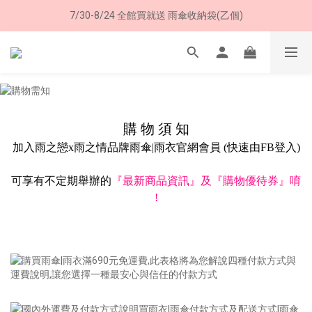
7/30-8/24 全館買就送 雨傘收納袋(乙個)
8/8 父親節限定 超商取貨免運費
8/8 父親節限定 超商取貨免運費
購 物 須 知
加入雨之戀x雨之情品牌雨傘|雨衣官網會員 (快速由FB登入)
可享有不定期舉辦的
『
最新商品資訊
』
及
『
購物優待券
』
唷
!