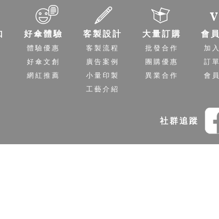
知
好傘體驗
客製設計
大量訂購
會
程
體驗優惠
客製流程
批發合作
加
送
好傘文創
廣告案例
團購優惠
訂
策
網紅推薦
小量印製
異業合作
會
工藝介紹
社群追蹤