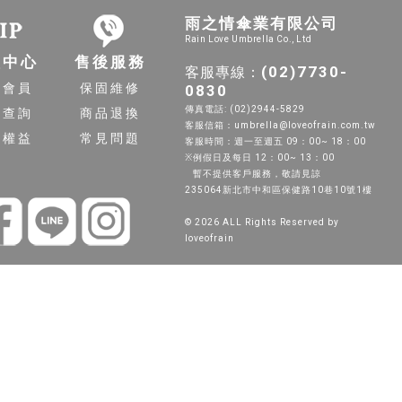
雨之情傘業有限公司
Rain Love Umbrella Co., Ltd
員中心
售後服務
(02)7730-
客服專線：
入會員
保固維修
0830
傳真電話: (02)2944-5829
單查詢
商品退換
客服信箱：umbrella@loveofrain.com.tw
員權益
常見問題
客服時間：週一至週五 09：00~ 18：00
※例假日及每日 12：00~ 13：00
暫不提供客戶服務，敬請見諒
235064新北市中和區保健路10巷10號1樓
© 2026 ALL Rights Reserved by
loveofrain