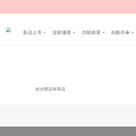
新品上市
促銷優惠
功能挑選
自動折傘
此分類沒有商品
-