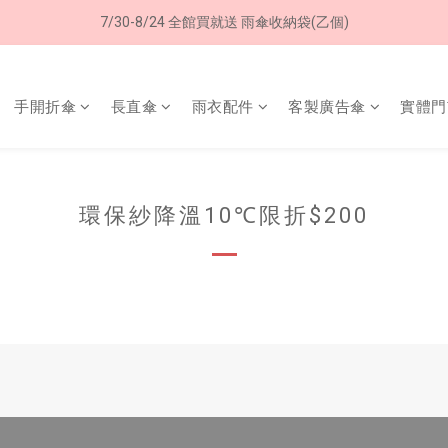
加入LINE好友➤領購物金50元 (現領現用)
7/30-8/24 全館買就送 雨傘收納袋(乙個)
加入LINE好友➤領購物金50元 (現領現用)
手開折傘
長直傘
雨衣配件
客製廣告傘
實體門
環保紗降溫10℃限折$200