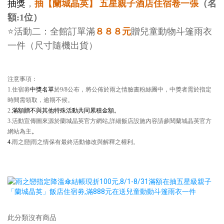
抽獎
，
抽【蘭城晶英】 五星親子酒店住宿卷一張
（名
額:1位）
⭐
８８８元
活動二：全館訂單滿
贈兒童動物斗篷雨衣
一件（尺寸隨機出貨）
注意事項：
1.住宿劵
中獎名單
於9/8公布，將公佈於雨之情臉書粉絲團中，中獎者需於指定
時間需領取，逾期不候。
2.
滿額贈不與其他特殊活動共同累積金額
。
3.活動宣傳圖來源於蘭城晶英官方網站,詳細飯店設施內容請參閱蘭城晶英官方
網站為主
。
4.
雨之戀|雨之情保有最終活動修改與解釋之權利
。
此分類沒有商品