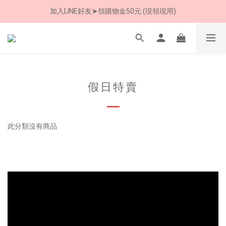
加入LINE好友➤領購物金50元 (現領現用)
8/8 父親節限定 超商取貨免運費
7/30-8/24 全館買就送 雨傘收納袋(乙個)
8/8 父親節限定 超商取貨免運費
假日特賣
此分類沒有商品