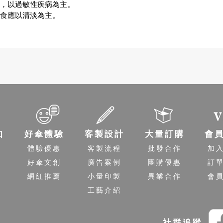
，以過敏性疾病為主。
食應以清淡為主。
知
好傘體驗
客製設計
大量訂購
會
程
體驗優惠
客製流程
批發合作
加
送
好傘文創
廣告案例
團購優惠
訂
策
網紅推薦
小量印製
異業合作
會
工藝介紹
社群追蹤