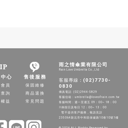
雨之情傘業有限公司
Rain Love Umbrella Co., Ltd
員中心
售後服務
(02)7730-
客服專線：
入會員
保固維修
0830
傳真電話: (02)2944-5829
單查詢
商品退換
客服信箱：umbrella@loveofrain.com.tw
員權益
常見問題
客服時間：週一至週五 09：00~ 18：00
※例假日及每日 12：00~ 13：00
暫不提供客戶服務，敬請見諒
235064新北市中和區保健路10巷10號1樓
© 2026 ALL Rights Reserved by