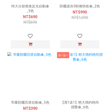
特大分節推推反光自動傘
防曬迷你3秒捲快收傘_2色
_5色
NT$990
NT$690
NT$1,090
NT$690
買一送一
羽量防曬百搭自動傘_5色
【買1送1】輕大簡約時尚
摺疊傘_6色
NT$390