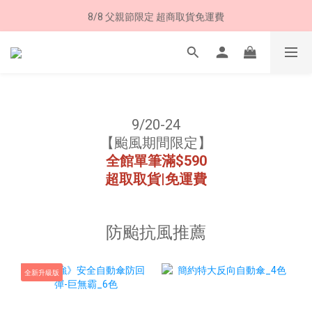
8/8 父親節限定 超商取貨免運費
8/8 父親節限定 超商取貨免運費
加入LINE好友➤領購物金50元 (現領現用)
7/30-8/24 全館買就送 雨傘收納袋(乙個)
8/8 父親節限定 超商取貨免運費
9/20-24
【颱風期間限定】
全館單筆滿$590
超取取貨|免運費
防颱抗風推薦
全新升級版