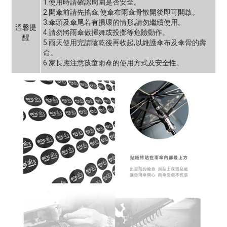
1.使用時請確認周圍是否安全。
2.開傘前請先搖傘,使傘布雨傘骨散開後即可開啟。
3.傘頭及傘尾若有損壞的情形,請勿繼續使用。
溫馨提
4.請勿將雨傘做揮舞或投擲等危險動作。
醒
5.雨天使用完請陰乾後再收起,以維護傘布及傘骨的壽
命。
6.家長應注意孩童雨傘的使用方式及安全性。