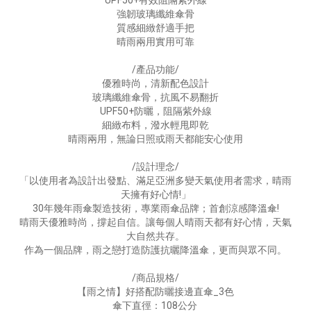
UPF50+有效阻隔紫外線
強韌玻璃纖維傘骨
質感細緻舒適手把
晴雨兩用實用可靠
/產品功能/
優雅時尚，清新配色設計
玻璃纖維傘骨，抗風不易翻折
UPF50+防曬，阻隔紫外線
細緻布料，潑水輕甩即乾
晴雨兩用，無論日照或雨天都能安心使用
/設計理念/
「以使用者為設計出發點、滿足亞洲多變天氣使用者需求，晴雨
天擁有好心情!」
30年幾年雨傘製造技術，專業雨傘品牌；首創涼感降溫傘!
晴雨天優雅時尚，撐起自信。讓每個人晴雨天都有好心情，天氣
大自然共存。
作為一個品牌，雨之戀打造防護抗曬降溫傘，更而與眾不同。
/商品規格/
【雨之情】好搭配防曬接邊直傘_3色
傘下直徑：108公分