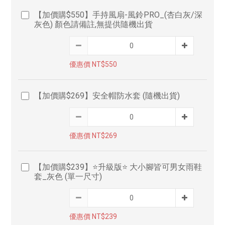
【加價購$550】手持風扇-風鈴PRO_(杏白灰/深
灰色) 顏色請備註,無提供隨機出貨
優惠價 NT$550
【加價購$269】安全帽防水套 (隨機出貨)
優惠價 NT$269
【加價購$239】⭐升級版⭐ 大小腳皆可男女雨鞋
套_灰色 (單一尺寸)
優惠價 NT$239