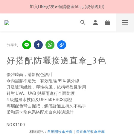
加入LINE好友➤領購物金50元 (現領現用)
7/30-8/24 全館買就送 雨傘收納袋(乙個)
加入LINE好友➤領購物金50元 (現領現用)
分享到
好搭配防曬接邊直傘_3色
優雅時尚，清新配色設計
傘內黑膠不透光，有效阻隔 99% 紫外線
升級玻璃纖維，彈性抗風，結構輕盈且耐用
針對 UVA、UVB 與暴雨進行全面防護
4 級超潑水技術及UPF 50+ SGS認證
專屬配色彎曲握把，觸感舒適且持久不黏手
柔和馬卡龍色系搭配米白色接邊設計
NO.K1100
相關資訊：
自動開收傘推薦
｜
長直傘開收傘推薦