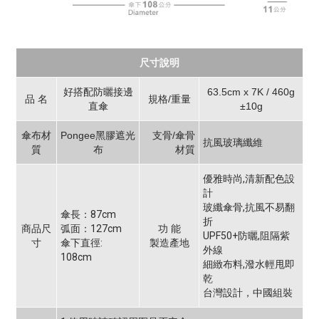
尺寸說明
好搭配防曬接邊
63.5cm x 7K / 460g
品 名
規格/重量
直傘
±10g
傘布材
Pongee黑膠遮光
支骨/傘骨
抗風玻璃纖維
質
布
材質
優雅時尚,清新配色設
計
玻纖傘骨,抗風不易翻
傘長：87cm
折
商品尺
弧面：127cm
功 能
UPF50+防曬,阻隔紫
寸
傘下直徑:
製造產地
外線
108cm
細緻布料,潑水輕甩即
乾
台灣設計，中國組裝