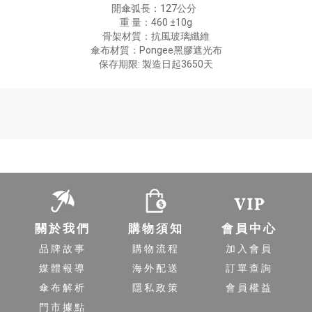
開傘弧長：127公分
重 量：460 ±10g
骨架材質：抗風玻璃纖維
傘布材質：Pongee黑膠遮光布
保存期限: 製造日起3650天
-
關於我們
購物須知
會員中心
品牌故事
購物流程
加入會員
媒體報導
海外配送
訂單查詢
傘布解析
隱私政策
會員權益
門市據點