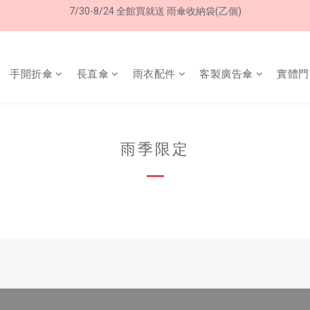
7/30-8/24 全館買就送 雨傘收納袋(乙個)
加入LINE好友➤領購物金50元 (現領現用)
加入LINE好友➤領購物金50元 (現領現用)
手開折傘
長直傘
雨衣配件
客製廣告傘
實體門
雨季限定