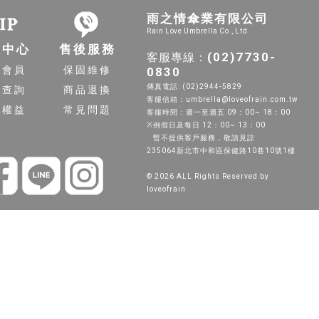
雨之情傘業有限公司
Rain Love Umbrella Co., Ltd
員中心
售後服務
(02)7730-
客服專線：
入會員
保固維修
0830
傳真電話: (02)2944-5829
單查詢
商品退換
客服信箱：umbrella@loveofrain.com.tw
員權益
常見問題
客服時間：週一至週五 09：00~ 18：00
※例假日及每日 12：00~ 13：00
暫不提供客戶服務，敬請見諒
235064新北市中和區保健路10巷10號1樓
© 2026 ALL Rights Reserved by
loveofrain