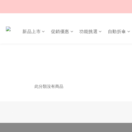
新品上市
促銷優惠
功能挑選
自動折傘
此分類沒有商品
-