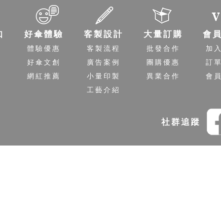
知
好傘體驗
客製設計
大量訂購
會
程
體驗優惠
客製流程
批發合作
加
送
好傘文創
廣告案例
團購優惠
訂
策
網紅推薦
小量印製
異業合作
會
工藝介紹
社群追蹤