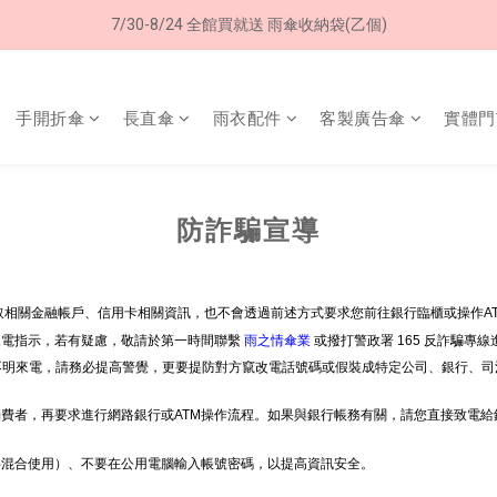
加入LINE好友➤領購物金50元 (現領現用)
7/30-8/24 全館買就送 雨傘收納袋(乙個)
加入LINE好友➤領購物金50元 (現領現用)
手開折傘
長直傘
雨衣配件
客製廣告傘
實體門
防詐騙宣導
相關金融帳戶、信用卡相關資訊，也不會透過前述方式要求您前往銀行臨櫃或操作A
來電指示，若有疑慮，敬請於第一時間聯繫
雨之情傘業
或撥打警政署 165 反詐騙專
等不明來電，請務必提高警覺，更要提防對方竄改電話號碼或假裝成特定公司、銀行、司
費者，再要求進行網路銀行或ATM操作流程。如果與銀行帳務有關，請您直接致電
字混合使用）、不要在公用電腦輸入帳號密碼，以提高資訊安全。