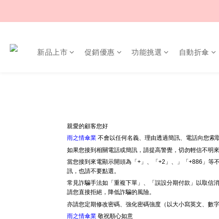
新品上市
促銷優惠
功能挑選
自動折傘
親愛的顧客您好
雨之情傘業
不會以任何名義、理由透過簡訊、電話向您索取
如果您接到相關電話或簡訊，請提高警覺，切勿輕信不明
當您接到來電顯示開頭為「+」、「+2」、」「+886」
訊，也請不要點選。
常見詐騙手法如「重複下單」、「誤設分期付款」以取信消
請您直接拒絕，降低詐騙的風險。
亦請您定期修改密碼、強化密碼強度（以大小寫英文、數
雨之情傘業
敬祝順心如意