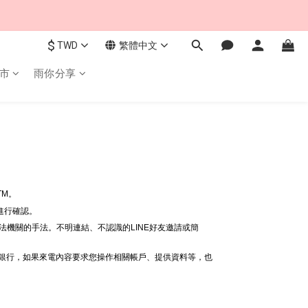
$
TWD
繁體中文
市
雨你分享
TM。
線進行確認。
法機關的手法。不明連結、不認識的LINE好友邀請或簡
給銀行，如果來電內容要求您操作相關帳戶、提供資料等，也