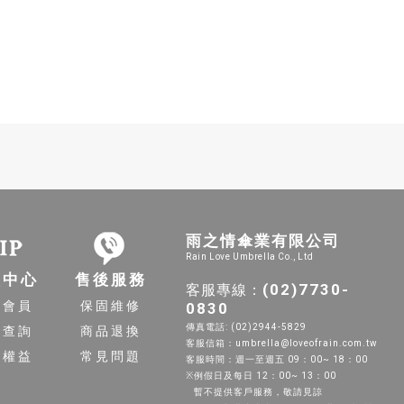
雨之情傘業有限公司
Rain Love Umbrella Co., Ltd
員中心
售後服務
(02)7730-
客服專線：
入會員
保固維修
0830
傳真電話: (02)2944-5829
單查詢
商品退換
客服信箱：umbrella@loveofrain.com.tw
員權益
常見問題
客服時間：週一至週五 09：00~ 18：00
※例假日及每日 12：00~ 13：00
暫不提供客戶服務，敬請見諒