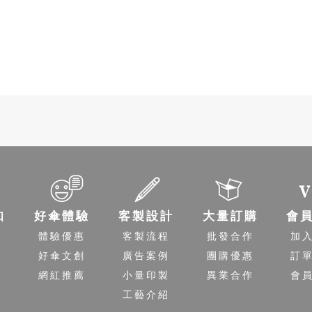
知
好傘體驗
客製設計
大量訂購
會
程
體驗優惠
客製流程
批發合作
加
送
好傘文創
廣告案例
團購優惠
訂
策
網紅推薦
小量印製
異業合作
會
工藝介紹