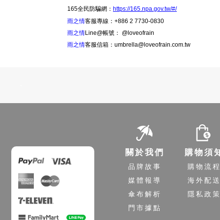
165全民防騙網：
https://165.npa.gov.tw/#/
雨之情
客服專線：+886 2 7730-0830
雨之情
Line@帳號： @loveofrain
雨之情
客服信箱：umbrella@loveofrain.com.tw
-
關於我們
購物須
品牌故事
購物流
媒體報導
海外配
傘布解析
隱私政
門市據點