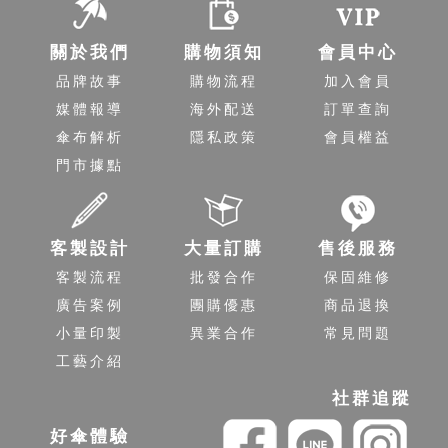
關於我們
購物須知
會員中心
品牌故事
購物流程
加入會員
媒體報導
海外配送
訂單查詢
傘布解析
隱私政策
會員權益
門市據點
客製設計
大量訂購
售後服務
客製流程
批發合作
保固維修
廣告案例
團購優惠
商品退換
小量印製
異業合作
常見問題
工藝介紹
社群追蹤
好傘體驗