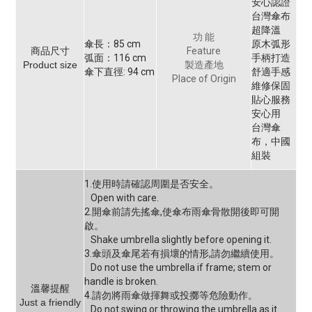
安心認證
台灣傘布
超降溫
功 能
傘長：85 cm
原木弧形
商品尺寸
Feature
弧面：116 cm
手柄打造
Product size
製造產地
傘下直徑: 94 cm
舒適手感
Place of Origin
維修保固
貼心服務
安心用
台灣傘
布，中國
組裝
1.使用時請確認周圍是否安全。
Open with care.
2.開傘前請先搖傘,使傘布雨傘骨散開後即可開
啟。
Shake umbrella slightly before opening it.
3.傘頭及傘尾若有損壞的情形,請勿繼續使用。
Do not use the umbrella if frame; stem or
handle is broken.
溫馨提醒
4.請勿將雨傘做揮舞或投擲等危險動作。
Just a friendly
Do not swing or throwing the umbrella as it