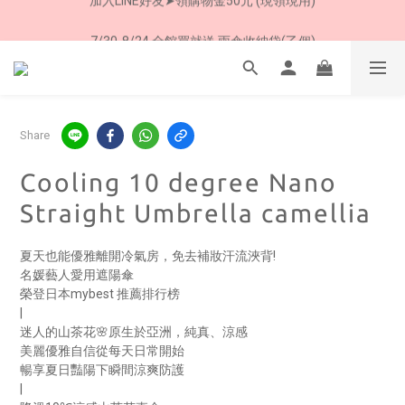
加入LINE好友➤領購物金50元 (現領現用)
7/30-8/24 全館買就送 雨傘收納袋(乙個)
加入LINE好友➤領購物金50元 (現領現用)
Share
Cooling 10 degree Nano
Straight Umbrella camellia
夏天也能優雅離開冷氣房，免去補妝汗流浹背!
名媛藝人愛用遮陽傘
榮登日本mybest 推薦排行榜
|
迷人的山茶花🌸原生於亞洲，純真、涼感
美麗優雅自信從每天日常開始
暢享夏日豔陽下瞬間涼爽防護
|