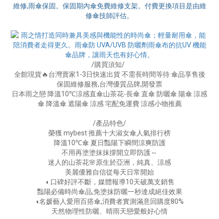
/購買須知/
全館現貨🔥台灣賣家1-3日快速出貨 不需長時間等待 傘品享售後
保固維修服務,台灣優質品牌,開發票
日本雨之戀 降溫10℃涼感直傘山茶花-長傘 直傘 防曬傘 陽傘 涼感
傘 降溫傘 遮陽傘 涼感 宅配免運費 涼感小物推薦
/產品特色/
榮獲 mybest 推薦十大淑女傘人氣排行榜
降溫10℃傘 夏日豔陽下瞬間涼爽防護
不用再塗塗抹抹撐開立即防護～
迷人的山茶花🌸原生於亞洲，純真、涼感
美麗優雅自信從每天日常開始
◖ 口碑好評不斷，媒體報導10天破萬支銷售
豔陽必備時尚傘品,免塗抹防曬一秒達成絕佳效果
◖名媛藝人愛用百搭傘,消費者實測滿意回購度80%
天然物理性防曬、晴雨天戀愛般好心情