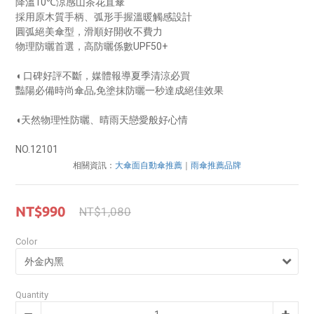
降溫10℃涼感山茶花直傘
採用原木質手柄、弧形手握溫暖觸感設計
圓弧絕美傘型，滑順好開收不費力
物理防曬首選，高防曬係數UPF50+
◖ 口碑好評不斷，媒體報導夏季清涼必買
豔陽必備時尚傘品,免塗抹防曬一秒達成絕佳效果
◖天然物理性防曬、晴雨天戀愛般好心情
NO.12101
相關資訊：
大傘面自動傘推薦
｜
雨傘推薦品牌
NT$990
NT$1,080
Color
Quantity