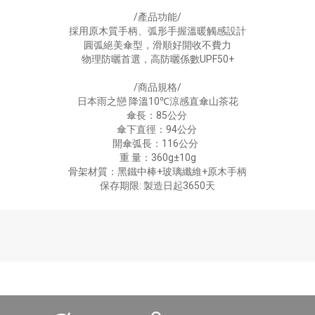
/產品功能/
採用原木質手柄、弧形手握溫暖觸感設計
圓弧絕美傘型，滑順好開收不費力
物理防曬首選，高防曬係數UPF50+
/商品規格/
日本雨之戀 降溫10℃涼感直傘山茶花
傘長：85公分
傘下直徑：94公分
開傘弧長：116公分
重 量：360g±10g
骨架材質：黑鐵中棒+玻璃纖維+原木手柄
保存期限: 製造日起3650天
-