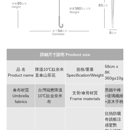
詳細尺寸說明 Product size
58cm x
品 名
降溫10℃鈦奈米
規格/重量
8K
Product name
直傘山茶花
Specification/Weight
360g±10g
傘布材質
台灣福懋降溫
黑鐵中棒
支骨/傘骨材質
Umbrella
10℃鈦金奈米
+玻璃纖維
Frame materials
fabrics
布
+原木手柄
抗熱防曬
奇蹟般涼
感驚艷