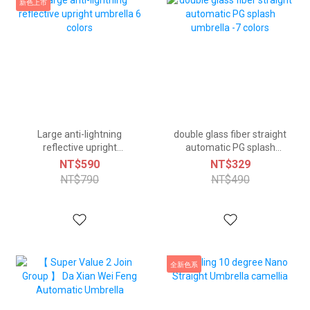
新色上市
Large anti-lightning
double glass fiber straight
reflective upright
automatic PG splash
umbrella 6 colors
umbrella -7 colors
NT$590
NT$329
NT$790
NT$490
全新色系