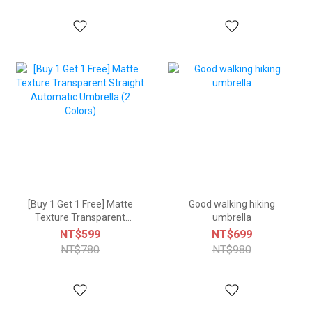
[Buy 1 Get 1 Free] Matte
Good walking hiking
Texture Transparent
umbrella
Straight Automatic
NT$599
NT$699
Umbrella (2 Colors)
NT$780
NT$980