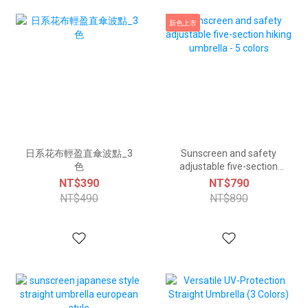
新色上市
日系花布輕盈直傘波點_3
Sunscreen and safety
色
adjustable five-section
hiking umbrella - 5 colors
NT$390
NT$790
NT$490
NT$890