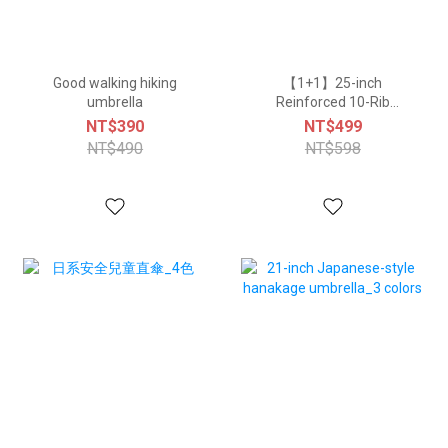
Good walking hiking
【1+1】25-inch
umbrella
Reinforced 10-Rib
Outdoor & Casual
NT$390
NT$499
Umbrella (5 Colors)
NT$490
NT$598