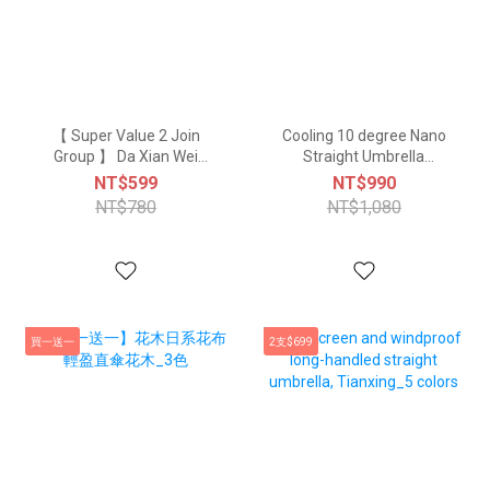
【 Super Value 2 Join
Cooling 10 degree Nano
Group 】 Da Xian Wei
Straight Umbrella
Feng Automatic Umbrella
camellia
NT$599
NT$990
NT$780
NT$1,080
買一送一
2支$699