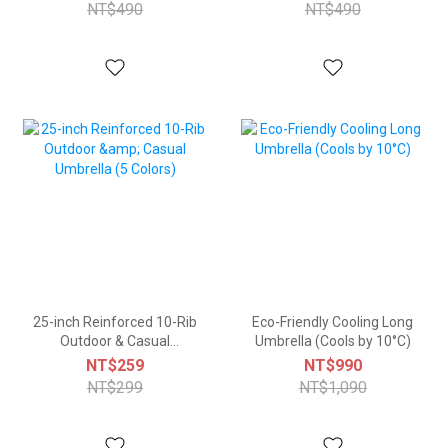
NT$490
NT$490
25-inch Reinforced 10-Rib
Eco-Friendly Cooling Long
Outdoor & Casual
Umbrella (Cools by 10°C)
Umbrella (5 Colors)
NT$259
NT$990
NT$299
NT$1,090