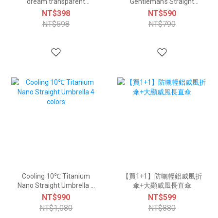
dream transparent
Gentleman's Straight
rainbow automatic
Umbrella - 4 Colors
NT$398
NT$590
umbrella
NT$598
NT$790
Cooling 10℃ Titanium
【買1+1】防曬輕鋁威風折
Nano Straight Umbrella 4
傘+大顯威風長直傘
colors
NT$990
NT$599
NT$1,080
NT$880