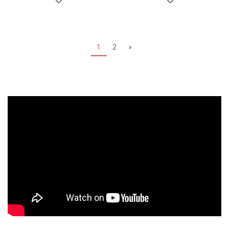
1
2
»