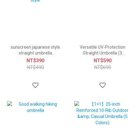
sunscreen japanese style
Versatile UV-Protection
straight umbrella
Straight Umbrella (3
european style
Colors)
NT$390
NT$590
NT$490
NT$690