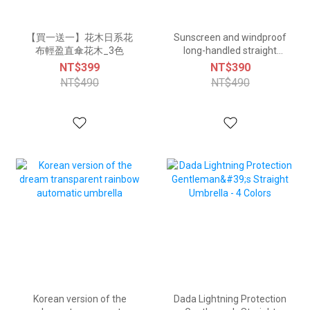
【買一送一】花木日系花
Sunscreen and windproof
布輕盈直傘花木_3色
long-handled straight
umbrella, Tianxing_5
NT$399
NT$390
colors
NT$490
NT$490
Korean version of the
Dada Lightning Protection