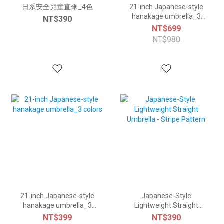
日系安全兒童直傘_4色
21-inch Japanese-style
hanakage umbrella_3
NT$390
colors
NT$699
NT$980
21-inch Japanese-style
Japanese-Style
hanakage umbrella_3
Lightweight Straight
colors
Umbrella - Stripe Pattern
NT$399
NT$390