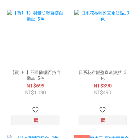
【買1+1】羽量防曬百搭自
日系花布輕盈直傘波點_3
動傘_5色
色
NT$699
NT$390
NT$1,180
NT$490