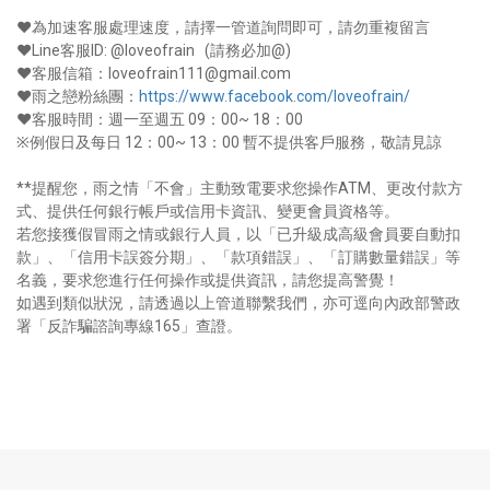
❤為加速客服處理速度，請擇一管道詢問即可，請勿重複留言
❤Line客服ID: @loveofrain (請務必加@)
❤客服信箱：loveofrain111@gmail.com
❤雨之戀粉絲團：
https://www.facebook.com/loveofrain/
❤客服時間：週一至週五 09：00~ 18：00
※例假日及每日 12：00~ 13：00 暫不提供客戶服務，敬請見諒
**提醒您，雨之情「不會」主動致電要求您操作ATM、更改付款方
式、提供任何銀行帳戶或信用卡資訊、變更會員資格等。
若您接獲假冒雨之情或銀行人員，以「已升級成高級會員要自動扣
款」、「信用卡誤簽分期」、「款項錯誤」、「訂購數量錯誤」等
名義，要求您進行任何操作或提供資訊，請您提高警覺！
如遇到類似狀況，請透過以上管道聯繫我們，亦可逕向內政部警政
署「反詐騙諮詢專線165」查證。
-