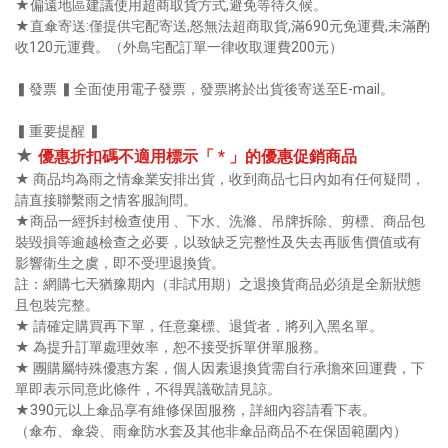
★偏遠地區建議使用超商取貨方式,避免等待久候。
★直傘寄送:僅提供宅配寄送,怒無法超商取貨,滿690元免運費,未滿酌
收120元運費。（外島宅配訂單一律收取運費200元）
▍發票 ▍全面使用電子發票，發票將於出貨後寄送至E-mail。
▍重要提醒 ▍
★
優惠折扣碼不適用標示「 * 」的優惠促銷商品
★ 商品均為雨之情傘業安排出貨，收到商品七日內如有任何疑問，
請直接聯繫雨之情客服詢問。
★商品一經拆封檢查使用 、下水、洗滌、吊牌拆除、剪標、商品包
裝毀損等逾越檢查之必要，以致缺乏完整性及失去再販售價值或有
影響衛生之虞，即不受理退換貨。
註：網購七天猶豫期內（非試用期）之退換貨商品必須是全新狀態
且包裝完整。
★ 請確定購買再下單，任意棄標、退貨者，將列入黑名單。
★ 為提升訂單處理效率，恕不接受拆單併單服務。
★ 團購屬特殊優惠方案，個人因素退換貨需自行承擔來回運費，下
單即表示同意此條件，不得異議敬請見諒。
★390元以上傘品享有維修保固服務，詳細內容請看下表。
（傘布、傘袋、雨傘防水套及其他非傘品商品不在保固範圍內）