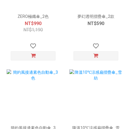
ZERO極纖傘_2色
夢幻透明摺疊傘_2款
NT$990
NT$590
NT$1,190
簡約風接邊素色自動傘_3
降溫10℃涼感扁摺疊傘_雪