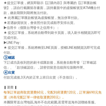
★提交訂單後，網頁即顯示【訂購內容】與專屬的【訂單匯款帳
號】，請自行截圖留存畫面，請持畫面中的虛擬帳號至ATM機台付
款，繳款期限到期將無法付款。
★ 此專屬訂單匯款帳號為虛擬帳號，無法併單付款。
★若遇缺貨狀況，會依照付款完成順序安排出貨。
►信用卡（僅限台灣發卡之信用卡）：
★ 提交訂單後，系統將自動帶到刷卡頁面，填入刷卡相關資訊即可
完成付款。
►LINE Pay :
★ 提交訂單後，系統將轉至LINE頁面，授權LINE相關資訊即可完成
付款。
③確認
下訂成功及收到您的刷卡或匯款後，系統會自動寄發「訂單確認
信」、「款項確認信」，請密切留意信箱與垃圾郵件匣。
④出貨
付款完成後,3天內於正常上班日出貨（不含假日）。
▍運費 ▍
每筆訂單超商取貨運費60元，宅配到府運費120元，訂單滿690元免
運（外島宅配訂單一律收取運費200元）。
本團限寄送台灣地區,海外不在此範圍,若需寄送海外請聯絡客服。