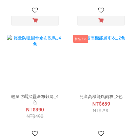
新品上市
輕量防曬摺疊傘布穀鳥_4
兒童高機能風雨衣_2色
色
NT$659
NT$390
NT$790
NT$490